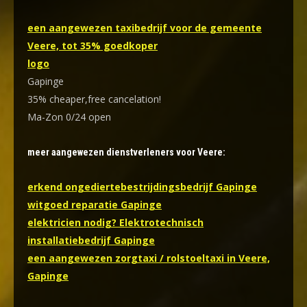
een aangewezen taxibedrijf voor de gemeente
Veere, tot 35% goedkoper
logo
Gapinge
35% cheaper,free cancelation!
Ma-Zon 0/24 open
meer aangewezen dienstverleners voor Veere:
erkend ongediertebestrijdingsbedrijf Gapinge
witgoed reparatie Gapinge
elektricien nodig? Elektrotechnisch
installatiebedrijf Gapinge
een aangewezen zorgtaxi / rolstoeltaxi in Veere,
Gapinge