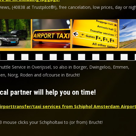
ews, (40838 at Trustpilot®!), free cancelation, low prices, day or nigh
huttle Service in Overijssel, so also in Borger, Dwingeloo, Emmen,
n, Norg, Roden and ofcourse in Brucht!
cal partner will help you on time!
irporttransfer/taxi services from Schiphol Amsterdam Airport
3 mouse clicks your Schipholtaxi to (or from) Brucht!