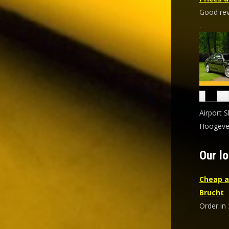
Good revi
.
Airport S
Hoogevee
Our lo
Cheap a
Brucht
Order in 