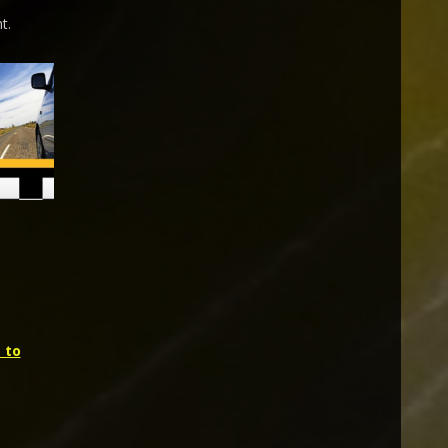
t.
 to