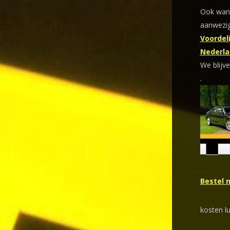
Ook wann
aanwezig
Voordeli
Nederla
We blijve
.
Bestel 
kosten l