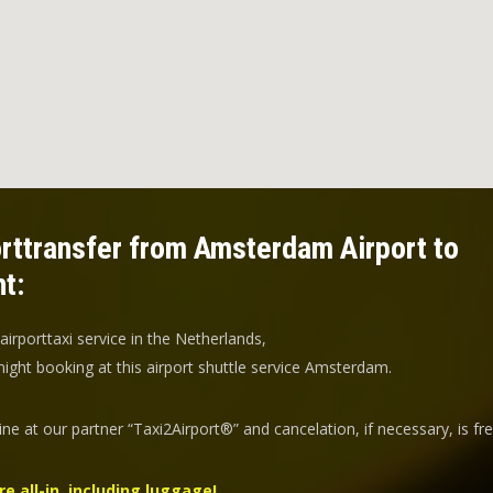
rttransfer from Amsterdam Airport to
t:
 airporttaxi service in the Netherlands,
ight booking at this airport shuttle service Amsterdam.
ine at our partner “Taxi2Airport®” and
cancelation
, if necessary, is
fr
re all-in, including luggage!