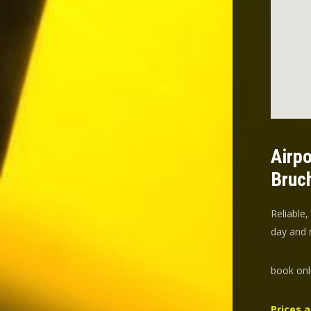
Airpo
Bruch
Reliable,
day and n
book onl
Prices a