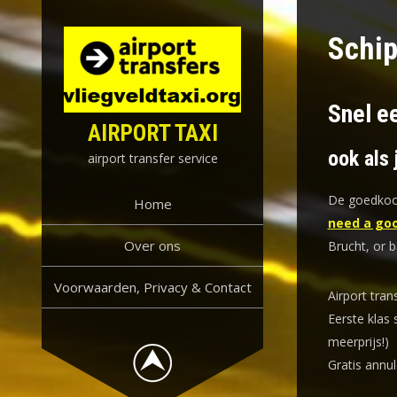
Skip
to
Schip
content
Snel ee
AIRPORT TAXI
ook als 
airport transfer service
De goedkoop
Home
need a goo
Over ons
Brucht, or 
Voorwaarden, Privacy & Contact
Airport tran
Eerste klas 
meerprijs!)
Gratis annul