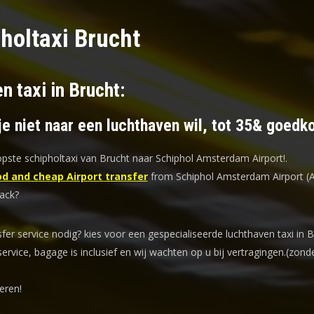
holtaxi Brucht
n taxi in Brucht:
je niet naar een luchthaven wil, tot 35& goedk
ste schipholtaxi van Brucht naar Schiphol Amsterdam Airport!
.
d and cheap Airport transfer
from Schiphol Amsterdam Airport (
back?
sfer service nodig? kies voor een
gespecialiseerde luchthaven taxi
in B
service, bagage is inclusief en wij wachten op u bij vertragingen.(zond
eren!