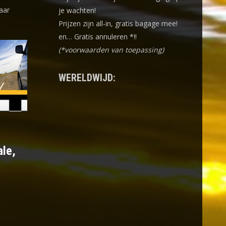
aar
je wachten!
Prijzen zijn all-in, gratis bagage mee!
en… Gratis annuleren *!!
(*voorwaarden van toepassing)
WERELDWIJD:
ale,