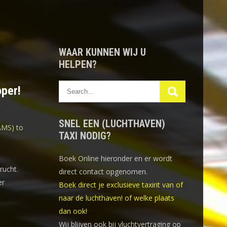
WAAR KUNNEN WIJ U
HELPEN?
oper!
SNEL EEN (LUCHTHAVEN)
AMS) to
TAXI NODIG?
Boek Online
hieronder en er wordt
rucht.
direct contact opgenomen.
er
Boek direct je exclusieve taxirit van of
naar de luchthaven! of welke plaats
dan ook!
Wij blijven ook bij vluchtvertraging op