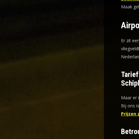
Maak gebr
Airpo
Er zit ee
vliegveld
Nederlan
Tarie
Schip
Maar er 
Bij ons i
Prijzen 
Betro