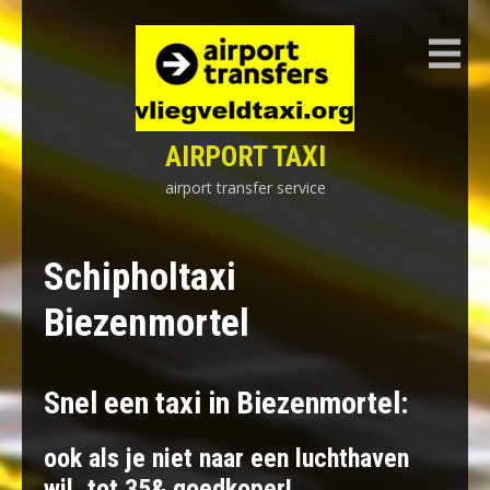
Skip
to
content
AIRPORT TAXI
airport transfer service
Schipholtaxi
Biezenmortel
Snel een taxi in Biezenmortel:
ook als je niet naar een luchthaven
wil, tot 35& goedkoper!