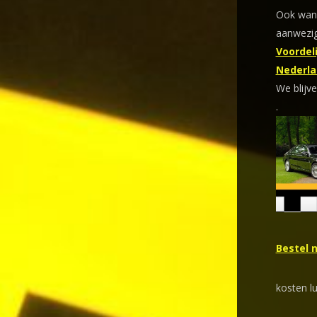
Ook wann
aanwezig
Voordeli
Nederla
We blijve
.
Bestel 
kosten l