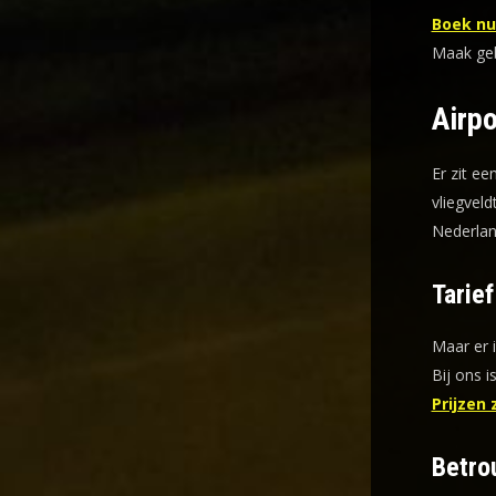
Boek nu 
Maak gebr
Airpo
Er zit ee
vliegveld
Nederlan
Tarie
Maar er 
Bij ons i
Prijzen 
Betro