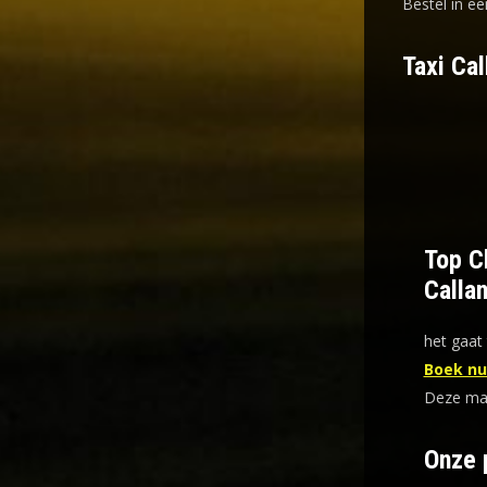
Bestel in ee
Taxi Cal
Top Ch
Calla
het gaat 
Boek nu 
Deze mani
Onze 