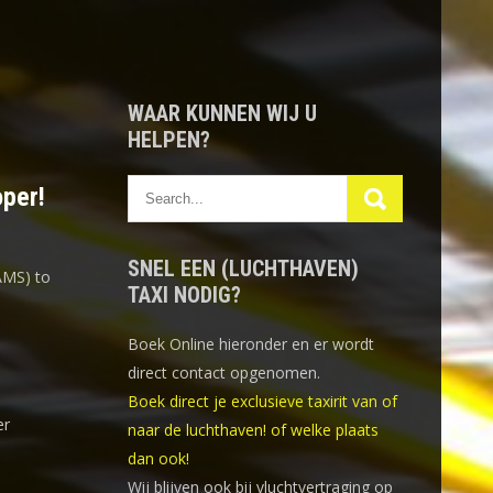
WAAR KUNNEN WIJ U
HELPEN?
oper!
SNEL EEN (LUCHTHAVEN)
AMS) to
TAXI NODIG?
Boek Online
hieronder en er wordt
direct contact opgenomen.
Boek direct je exclusieve taxirit van of
er
naar de luchthaven! of welke plaats
dan ook!
Wij blijven ook bij vluchtvertraging op