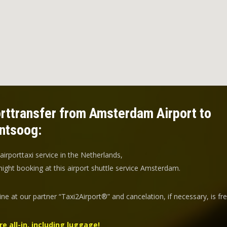
rttransfer from Amsterdam Airport to
ntsoog:
 airporttaxi service in the Netherlands,
ight booking at this airport shuttle service Amsterdam.
ine at our partner “Taxi2Airport®” and
cancelation
, if necessary, is
fr
re all-in, including luggage!