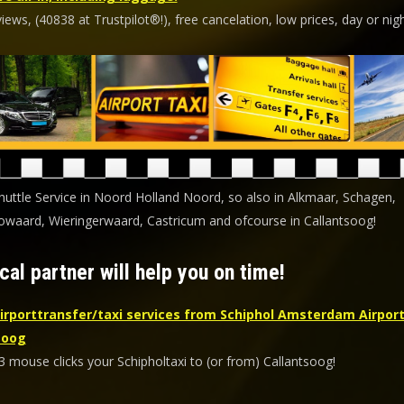
ews, (40838 at Trustpilot®!), free cancelation, low prices, day or nigh
Shuttle Service in Noord Holland Noord, so also in Alkmaar, Schagen,
waard, Wieringerwaard, Castricum and ofcourse in Callantsoog!
cal partner will help you on time!
irporttransfer/taxi services from Schiphol Amsterdam Airport
soog
3 mouse clicks your Schipholtaxi to (or from) Callantsoog!