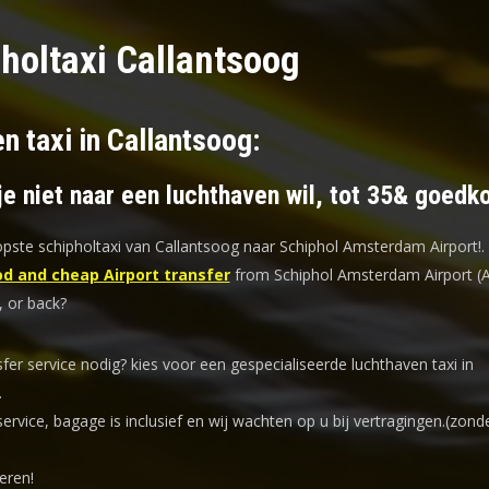
holtaxi Callantsoog
n taxi in Callantsoog:
je niet naar een luchthaven wil, tot 35& goedk
ste schipholtaxi van Callantsoog naar Schiphol Amsterdam Airport!
.
d and cheap Airport transfer
from Schiphol Amsterdam Airport (
, or back?
sfer service nodig? kies voor een
gespecialiseerde luchthaven taxi
in
.
service, bagage is inclusief en wij wachten op u bij vertragingen.(zond
eren!