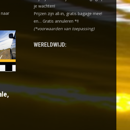
je wachten!
 naar
Prijzen zijn all-in, gratis bagage mee!
en… Gratis annuleren *!!
(*voorwaarden van toepassing)
WERELDWIJD:
ale,