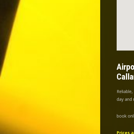
Airpo
Calla
Reliable,
day and n
book onl
Prices a