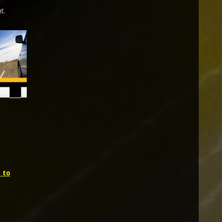
t.
 to