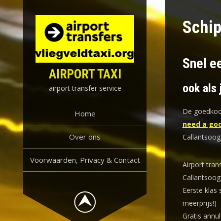
Skip
to
Schip
content
Snel ee
AIRPORT TAXI
ook als 
airport transfer service
De goedkoop
Home
need a goo
Over ons
Callantsoog
Voorwaarden, Privacy & Contact
Airport tran
Callantsoog
Eerste klas 
meerprijs!)
Gratis annul