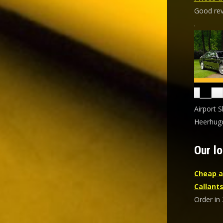
Good revi
.
Airport 
Heerhugo
Our lo
Cheap a
Callant
Order in 