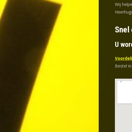
Wij help
Heerhugo
Snel 
U wor
Voordeli
Bestel in