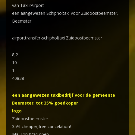
van Taxi2Airport
een aangewezen Schipholtaxi voor Zuidoostbeemster,
Beemster
airporttransfer-schipholtaxi Zuidoostbeemster
8,2
10
1
40838
een aangewezen taxibedrijf voor de gemeente
Beemster, tot 35% goedkoper
logo
Zuidoostbeemster
35% cheaper,free cancelation!
Ma-Zon 0/24 open