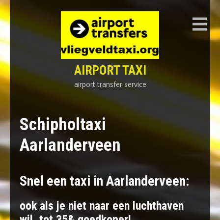
Skip
to
content
AIRPORT TAXI
airport transfer service
Schipholtaxi
Aarlanderveen
Snel een taxi in Aarlanderveen:
ook als je niet naar een luchthaven
wil, tot 35& goedkoper!