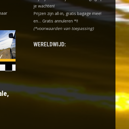
je wachten!
naar
Prijzen zijn all-in, gratis bagage mee!
en… Gratis annuleren *!!
(*voorwaarden van toepassing)
WERELDWIJD:
ale,