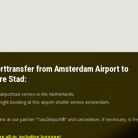
rttransfer from Amsterdam Airport to
re Stad:
 airporttaxi service in the Netherlands,
ight booking at this airport shuttle service Amsterdam.
ine at our partner “Taxi2Airport®” and
cancelation
, if necessary, is
fr
re all-in, including luggage!