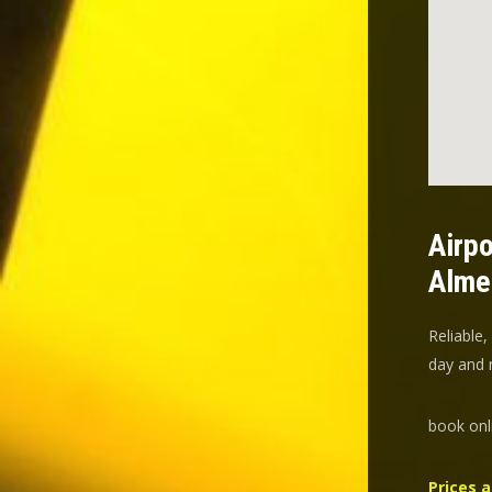
Airpo
Alme
Reliable,
day and n
book onl
Prices a