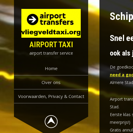
Skip
to
Schip
content
Snel ee
AIRPORT TAXI
ook als 
airport transfer service
De goedkoop
Home
need a goo
Over ons
Almere Stad
Voorwaarden, Privacy & Contact
Airport tran
Stad.
Eerste klas 
meerprijs!)
Gratis annul