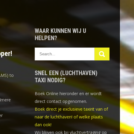
WAAR KUNNEN WIJ U
HELPEN?
oper!
SNEL EEN (LUCHTHAVEN)
AMS) to
TAXI NODIG?
Boek Online
hieronder en er wordt
lmere
direct contact opgenomen.
Boek direct je exclusieve taxirit van of
er
naar de luchthaven! of welke plaats
dan ook!
Wij blijven ook bij vluchtvertraging op