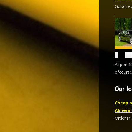
Good revi
.
Airport S
ofcourse
Our lo
Cheap a
Almere 
Order in 