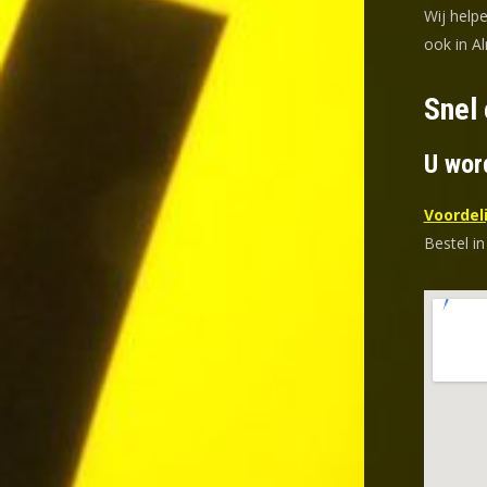
Wij help
ook in A
Snel 
U wor
Voordeli
Bestel in