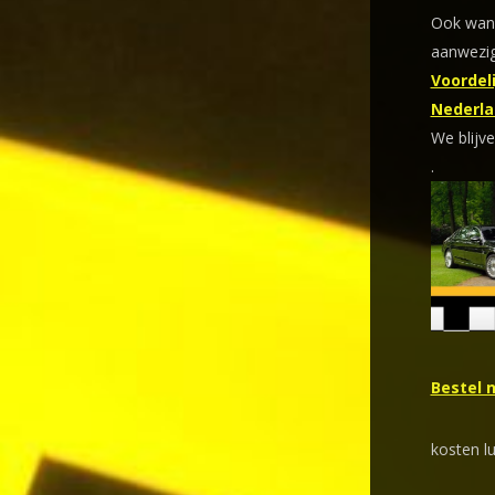
Ook wann
aanwezig
Voordeli
Nederla
We blijve
.
Bestel 
kosten l