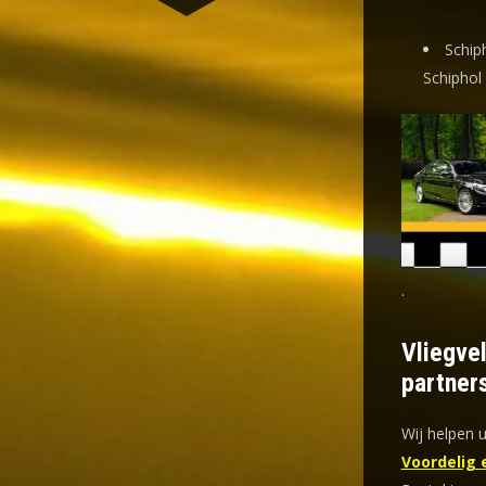
Schip
Schiphol
.
Vliegve
partner
Wij helpen u
Voordelig 