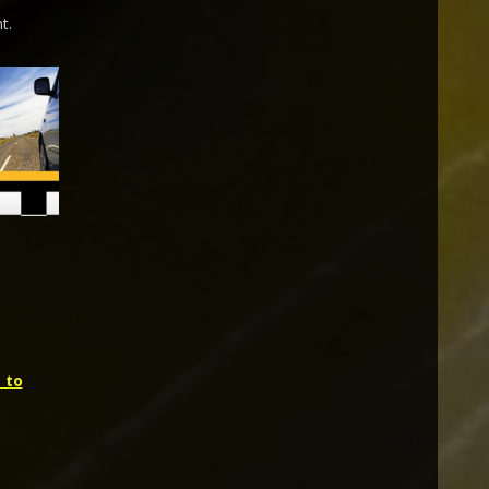
t.
 to