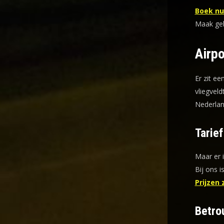
Boek nu 
Maak gebr
Airpo
Er zit ee
vliegveld
Nederlan
Tarie
Maar er 
Bij ons i
Prijzen 
Betro