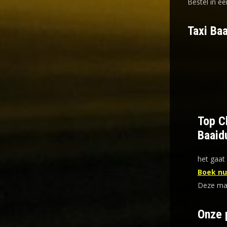
Bestel in ee
Taxi Baa
Top Ch
Baaid
het gaat 
Boek nu 
Deze mani
Onze 