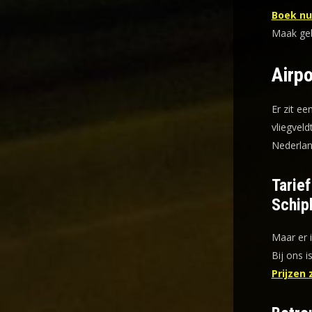
Boek nu 
Maak gebr
Airpo
Er zit ee
vliegveld
Nederlan
Tarie
Schip
Maar er 
Bij ons i
Prijzen 