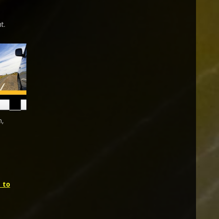
t.
n,
 to