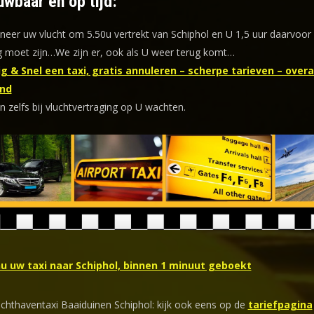
uwbaar en op tijd:
eer uw vlucht om 5.50u vertrekt van Schiphol en U 1,5 uur daarvoor
 moet zijn…We zijn er, ook als U weer terug komt…
g & Snel een taxi, gratis annuleren – scherpe tarieven – overal
nd
n zelfs bij vluchtvertraging op U wachten.
nu uw taxi naar Schiphol, binnen 1 minuut geboekt
uchthaventaxi Baaiduinen Schiphol: kijk ook eens op de
tariefpagina