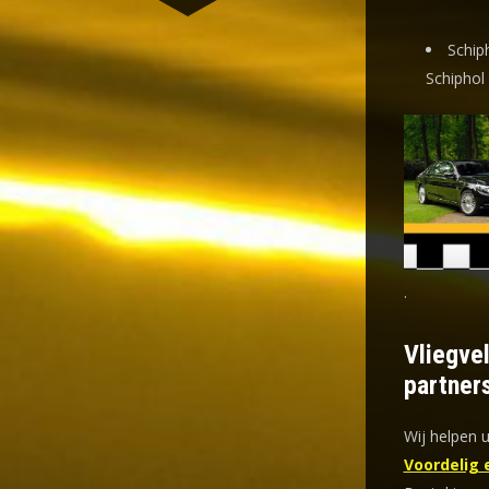
Schip
Schiphol
.
Vliegve
partner
Wij helpen u
Voordelig 