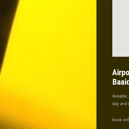
Airpo
Baai
Reliable,
day and n
book onl