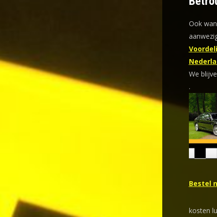
Betro
Ook wann
aanwezig
Voordeli
Nederla
We blijve
.
Bestel 
kosten l