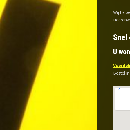
Wij help
Heerenve
Snel 
U wor
Voordeli
Bestel in