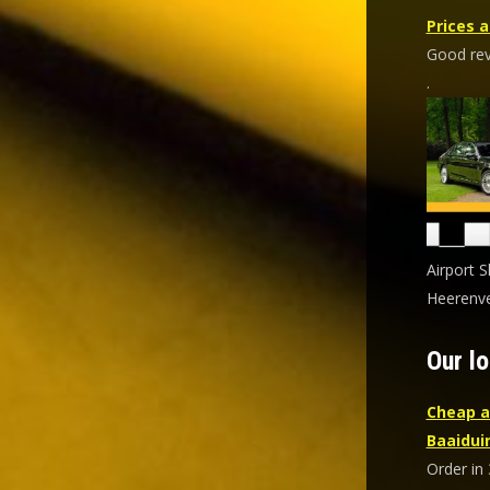
Prices a
Good revi
.
Airport S
Heerenve
Our lo
Cheap a
Baaidui
Order in 