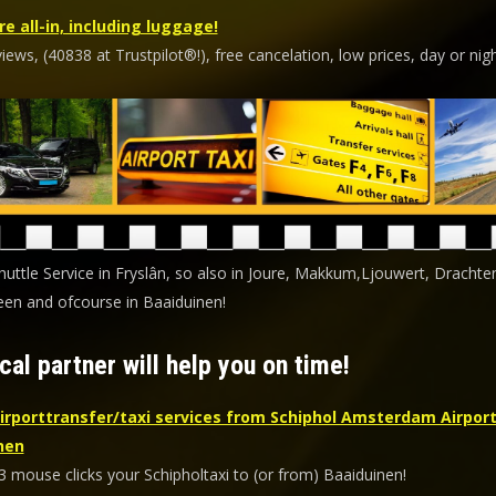
re all-in, including luggage!
ews, (40838 at Trustpilot®!), free cancelation, low prices, day or nigh
huttle Service in Fryslân, so also in Joure, Makkum,Ljouwert, Drachte
en and ofcourse in Baaiduinen!
cal partner will help you on time!
irporttransfer/taxi services from Schiphol Amsterdam Airport
nen
3 mouse clicks your Schipholtaxi to (or from) Baaiduinen!