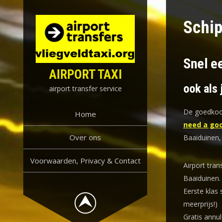
Skip
to
Schip
content
Snel ee
AIRPORT TAXI
ook als 
airport transfer service
De goedkoop
Home
need a goo
Over ons
Baaiduinen,
Voorwaarden, Privacy & Contact
Airport tran
Baaiduinen.
Eerste klas 
meerprijs!)
Gratis annul