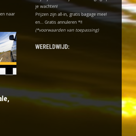
je wachten!
nen naar
Prijzen zijn all-in, gratis bagage mee!
en… Gratis annuleren *!!
(*voorwaarden van toepassing)
WERELDWIJD:
ale,