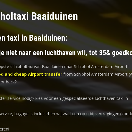
holtaxi Baaiduinen
n taxi in Baaiduinen:
je niet naar een luchthaven wil, tot 35& goedk
ste schipholtaxi van Baaiduinen naar Schiphol Amsterdam Airport!
.
d and cheap Airport transfer
from Schiphol Amsterdam Airport (
 or back?
sfer service nodig? kies voor een
gespecialiseerde luchthaven taxi
in
service, bagage is inclusief en wij wachten op u bij vertragingen.(zond
eren!