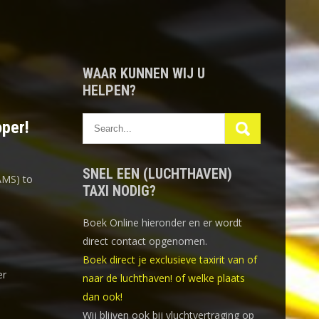
WAAR KUNNEN WIJ U
HELPEN?
oper!
SNEL EEN (LUCHTHAVEN)
AMS) to
TAXI NODIG?
Boek Online
hieronder en er wordt
direct contact opgenomen.
Boek direct je exclusieve taxirit van of
er
naar de luchthaven! of welke plaats
dan ook!
Wij blijven ook bij vluchtvertraging op