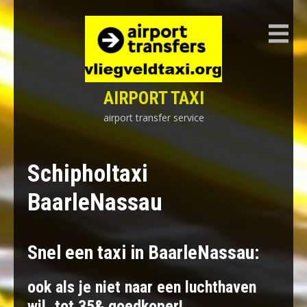
Skip
to
content
AIRPORT TAXI
airport transfer service
Schipholtaxi
BaarleNassau
Snel een taxi in BaarleNassau:
ook als je niet naar een luchthaven
wil, tot 35& goedkoper!