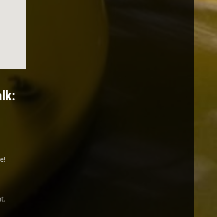
lk:
ee
!
t.