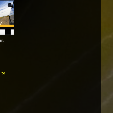
en,
 to