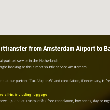
rttransfer from Amsterdam Airport to Ba
 airporttaxi service in the Netherlands,
ight booking at this airport shuttle service Amsterdam.
ine at our partner “Taxi2Airport®” and
cancelation
, if necessary, is
fr
re all-in, including luggage!
ews, (40838 at Trustpilot®!), free cancelation, low prices, day or nigh