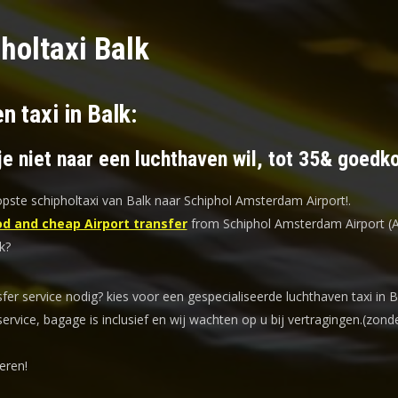
holtaxi Balk
n taxi in Balk:
je niet naar een luchthaven wil, tot 35& goedk
ste schipholtaxi van Balk naar Schiphol Amsterdam Airport!
.
d and cheap Airport transfer
from Schiphol Amsterdam Airport (
k?
sfer service nodig? kies voor een
gespecialiseerde luchthaven taxi
in B
service, bagage is inclusief en wij wachten op u bij vertragingen.(zond
eren!