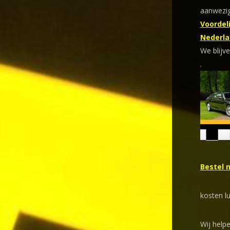
aanwezig
Voordeli
Nederla
We blijve
.
Bestel 
kosten l
Wij helpe