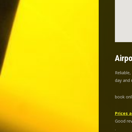
Airpo
Reliable,
day and n
book onl
Prices a
Good revi
.