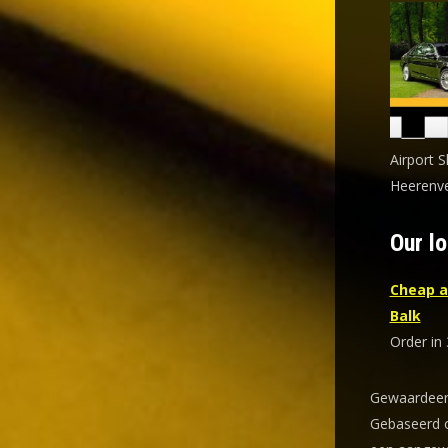
Airport S
Heerenve
Our lo
Cheap a
Balk
Order in 
Gewaardeer
Gebaseerd o