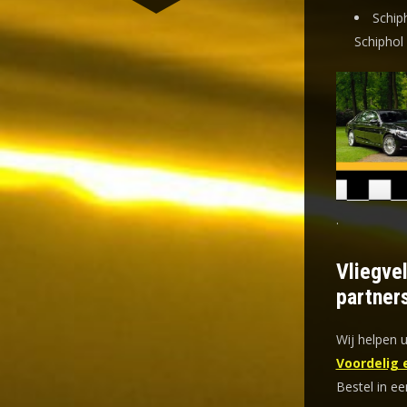
Schip
Schiphol
.
Vliegve
partner
Wij helpen u
Voordelig 
Bestel in ee