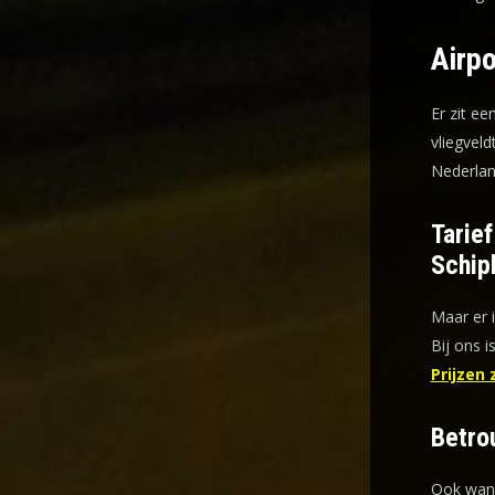
Airpo
Er zit ee
vliegveld
Nederlan
Tarie
Schip
Maar er 
Bij ons i
Prijzen 
Betro
Ook wann