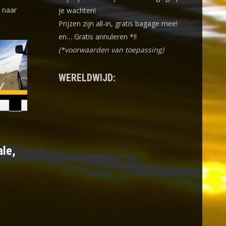
k naar
je wachten!
Prijzen zijn all-in, gratis bagage mee!
en… Gratis annuleren *!!
(*voorwaarden van toepassing)
WERELDWIJD:
ale,