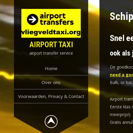
Skip
to
Schip
content
Snel ee
AIRPORT TAXI
ook als 
airport transfer service
De goedkoop
Home
need a goo
Over ons
Balk, or bac
Voorwaarden, Privacy & Contact
Airport tran
Eerste klas 
meerprijs!)
Gratis annul