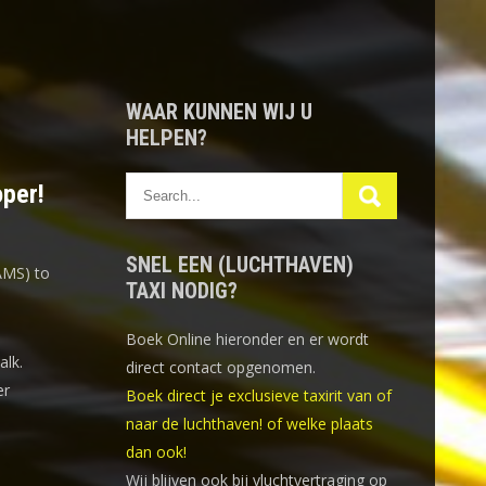
WAAR KUNNEN WIJ U
HELPEN?
oper!
SNEL EEN (LUCHTHAVEN)
AMS) to
TAXI NODIG?
Boek Online
hieronder en er wordt
alk.
direct contact opgenomen.
er
Boek direct je exclusieve taxirit van of
naar de luchthaven! of welke plaats
dan ook!
Wij blijven ook bij vluchtvertraging op