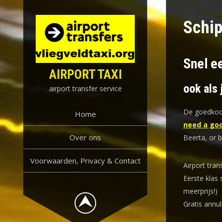
Skip
to
Schip
content
Snel ee
AIRPORT TAXI
ook als 
airport transfer service
De goedkoop
Home
need a goo
Over ons
Beerta, or 
Voorwaarden, Privacy & Contact
Airport tran
Eerste klas 
meerprijs!)
Gratis annul