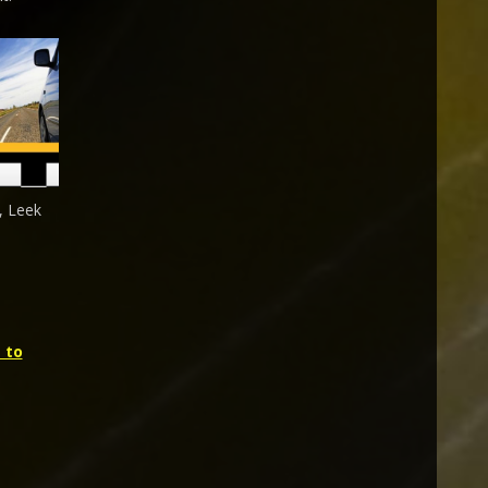
, Leek
 to