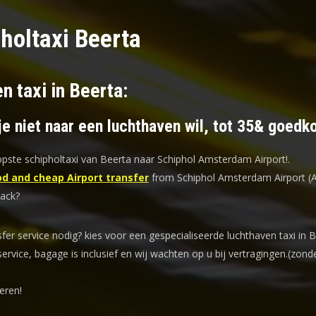
holtaxi Beerta
n taxi in Beerta:
je niet naar een luchthaven wil, tot 35& goedk
ste schipholtaxi van Beerta naar Schiphol Amsterdam Airport!
.
d and cheap Airport transfer
from Schiphol Amsterdam Airport (
back?
sfer service nodig? kies voor een
gespecialiseerde luchthaven taxi
in B
service, bagage is inclusief en wij wachten op u bij vertragingen.(zond
eren!