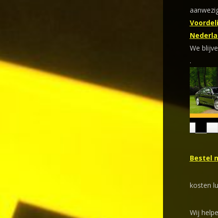
aanwezig
Voordeli
Nederla
We blijve
.
Bestel 
kosten l
Wij help