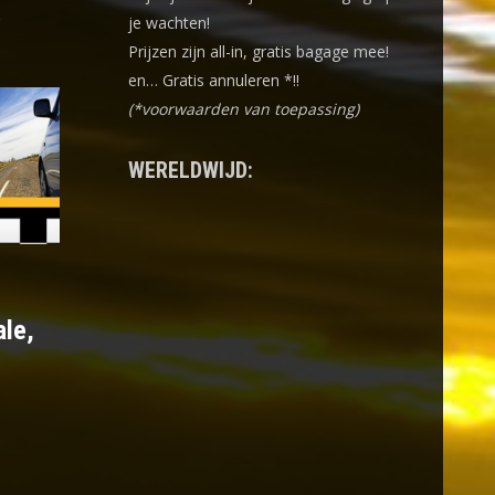
je wachten!
Prijzen zijn all-in, gratis bagage mee!
en… Gratis annuleren *!!
(*voorwaarden van toepassing)
WERELDWIJD:
ale,