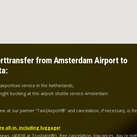
rttransfer from Amsterdam Airport to
ta:
 airporttaxi service in the Netherlands,
ight booking at this airport shuttle service Amsterdam.
ine at our partner “Taxi2Airport®” and
cancelation
, if necessary, is
fr
re all-in, including luggage!
ews, (40838 at Trustpilot®!), free cancelation, low prices, day or nigh