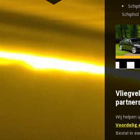
Schip
Schiphol
.
Vliegve
partner
Wij helpen u
Voordelig 
Bestel in ee