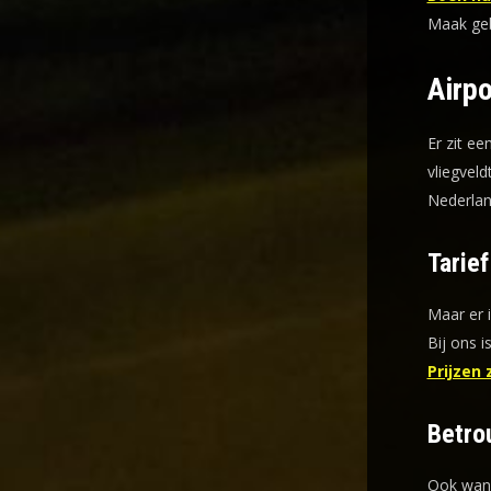
Maak gebr
Airpo
Er zit ee
vliegveld
Nederlan
Tarie
Maar er 
Bij ons i
Prijzen 
Betro
Ook wann