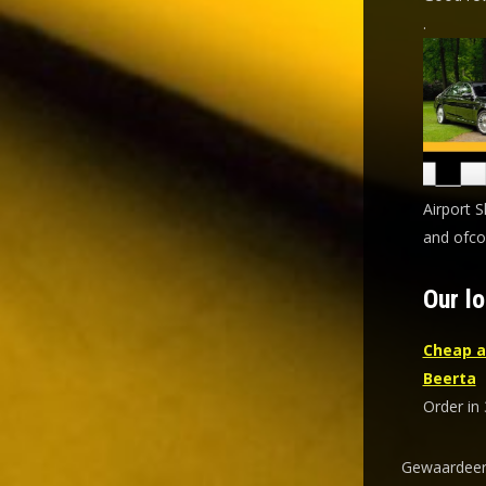
.
Airport S
and ofco
Our lo
Cheap a
Beerta
Order in 
Gewaardeer