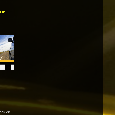
 in
Leek en