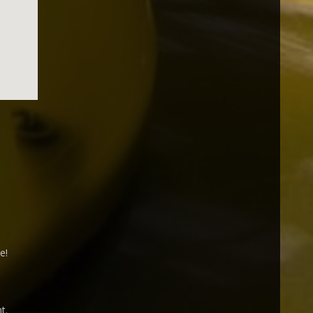
ee
!
t.