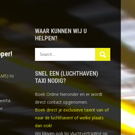
WAAR KUNNEN WIJ U
HELPEN?
oper!
SNEL EEN (LUCHTHAVEN)
AMS) to
TAXI NODIG?
Boek Online
hieronder en er wordt
eerta.
direct contact opgenomen.
er
Boek direct je exclusieve taxirit van of
naar de luchthaven! of welke plaats
dan ook!
Wij blijven ook bij vluchtvertraging op