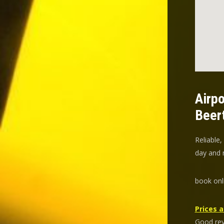
Airpo
Beer
Reliable,
day and n
book onl
Prices a
Good revi