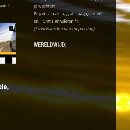
swert
je wachten!
Prijzen zijn all-in, gratis bagage mee!
en… Gratis annuleren *!!
(*voorwaarden van toepassing)
WERELDWIJD:
ale,