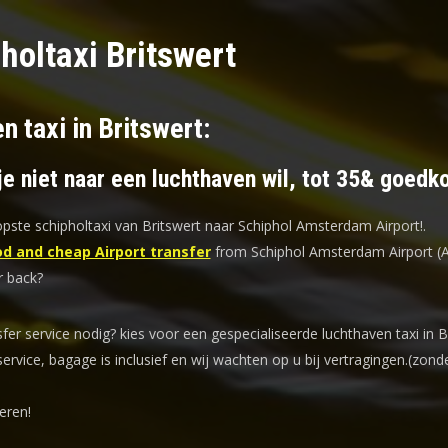
holtaxi Britswert
n taxi in Britswert:
je niet naar een luchthaven wil, tot 35& goedk
ste schipholtaxi van Britswert naar Schiphol Amsterdam Airport!
.
d and cheap Airport transfer
from Schiphol Amsterdam Airport (
r back?
sfer service nodig? kies voor een
gespecialiseerde luchthaven taxi
in B
service, bagage is inclusief en wij wachten op u bij vertragingen.(zond
eren!