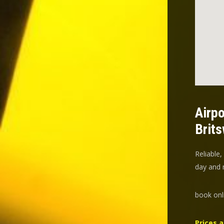
Airpo
Brits
Reliable,
day and n
book onl
Prices a