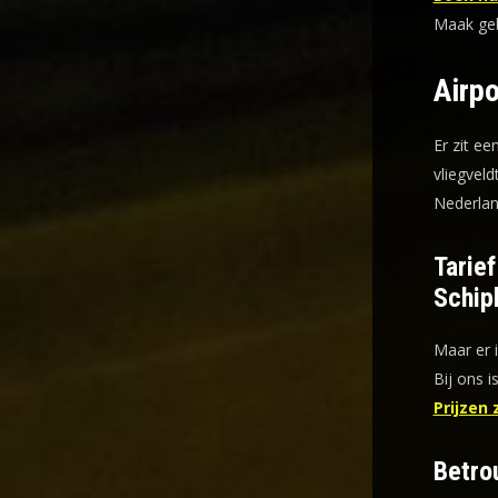
Maak gebr
Airpo
Er zit ee
vliegveld
Nederlan
Tarie
Schip
Maar er 
Bij ons i
Prijzen 
Betro