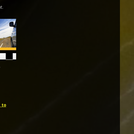
t.
,
 to