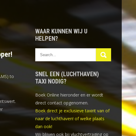
WAAR KUNNEN WIJ U
HELPEN?
oper!
SNEL EEN (LUCHTHAVEN)
AMS) to
TAXI NODIG?
Boek Online
hieronder en er wordt
ritswert.
direct contact opgenomen.
er
Boek direct je exclusieve taxirit van of
naar de luchthaven! of welke plaats
dan ook!
Wij blijven ook bij vluchtvertraging op