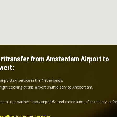
rttransfer from Amsterdam Airport to
wert:
 airporttaxi service in the Netherlands,
ight booking at this airport shuttle service Amsterdam.
ine at our partner “Taxi2Airport®” and
cancelation
, if necessary, is
fr
re all-in, including luggage!