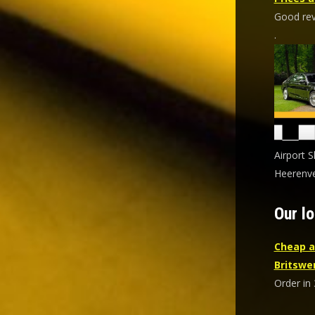
Good revi
.
Airport S
Heerenve
Our lo
Cheap a
Britswe
Order in 