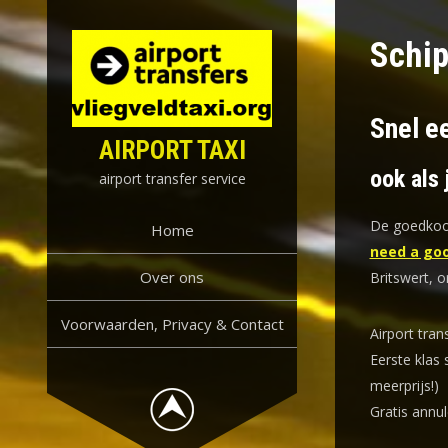
Skip
to
Schip
content
Snel ee
AIRPORT TAXI
ook als 
airport transfer service
De goedkoop
Home
need a goo
Over ons
Britswert, o
Voorwaarden, Privacy & Contact
Airport tran
Eerste klas 
meerprijs!)
Gratis annul