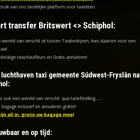
uik van ons landelijke platform voor taxiritten.
rt transfer Britswert <> Schiphol:
n wereld van verschil zit tussen Taxibedrijven, kies daarom voor een
taxi!
.
dstalige taxichauffeurs en
Gratis annuleren!
f luchthaven taxi gemeente Súdwest-Fryslân na
hol:
is ook een wereld van verschil qua tariefstelling……
s bagage inclusief en annuleren gratis!!
zijn all-in, gratis uw bagage mee!
uwbaar en op tijd: