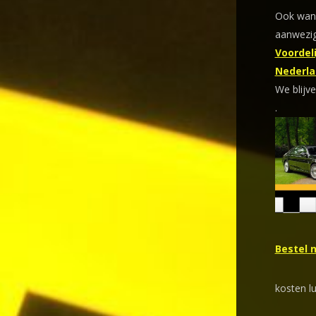
Ook wann
aanwezig
Voordeli
Nederla
We blijve
.
Bestel 
kosten l