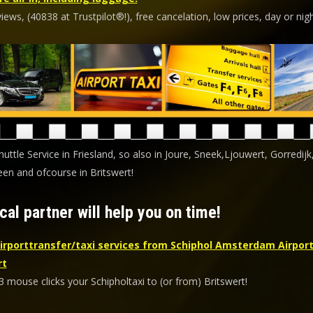
ews, (40838 at Trustpilot®!), free cancelation, low prices, day or nigh
huttle Service in Friesland, so also in Joure, Sneek,Ljouwert, Gorredijk
en and ofcourse in Britswert!
cal partner will help you on time!
irporttransfer/taxi services from Schiphol Amsterdam Airport
rt
3 mouse clicks your Schipholtaxi to (or from) Britswert!