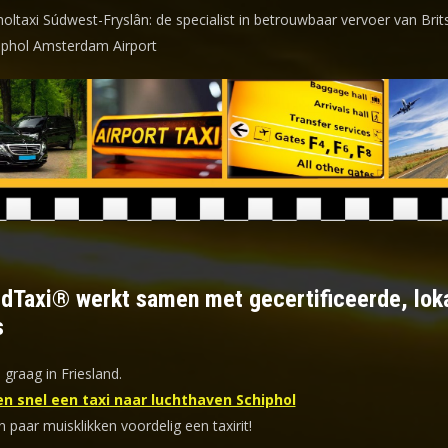
holtaxi Súdwest-Fryslân: de specialist in betrouwbaar vervoer van Brit
iphol Amsterdam Airport
ldTaxi® werkt samen met gecertificeerde, lok
s
 graag in Friesland.
en snel een taxi naar luchthaven Schiphol
n paar muisklikken voordelig een taxirit!