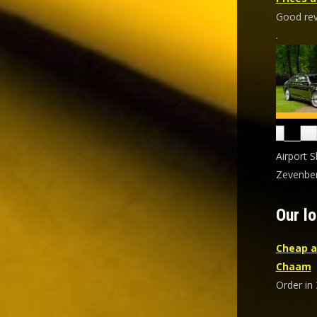
Good revi
.
Airport S
Zevenber
Our lo
Cheap a
Chaam
Order in