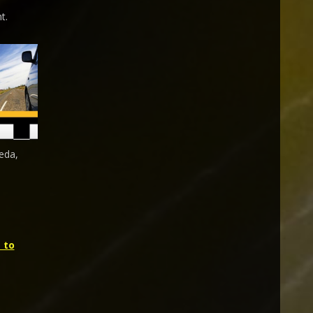
t.
eda,
 to