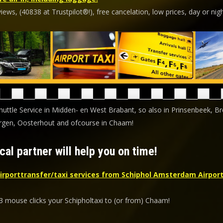
ews, (40838 at Trustpilot®!), free cancelation, low prices, day or nigh
huttle Service in Midden- en West Brabant, so also in Prinsenbeek, Br
gen, Oosterhout and ofcourse in Chaam!
cal partner will help you on time!
irporttransfer/taxi services from Schiphol Amsterdam Airport
 3 mouse clicks your Schipholtaxi to (or from) Chaam!