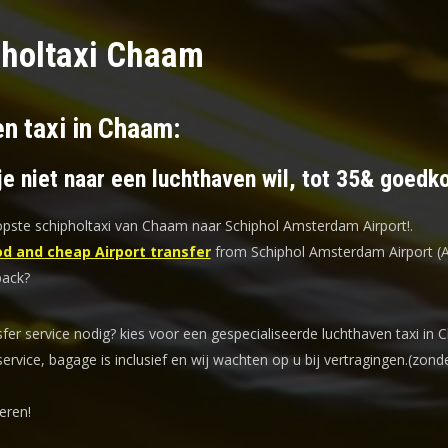
holtaxi Chaam
en taxi in Chaam:
je niet naar een luchthaven wil, tot 35& goedk
ste schipholtaxi van Chaam naar Schiphol Amsterdam Airport!
.
d and cheap Airport transfer
from Schiphol Amsterdam Airport (
back?
sfer service nodig? kies voor een
gespecialiseerde luchthaven taxi
in 
service, bagage is inclusief en wij wachten op u bij vertragingen.(zond
eren!