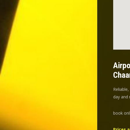
Airpo
Chaa
Reliable,
day and n
book onl
Prices a