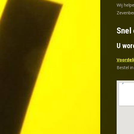
Wij help
Zevenber
Snel
U wor
Voordeli
Bestel in