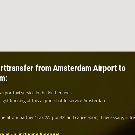
rttransfer from Amsterdam Airport to
m:
 airporttaxi service in the Netherlands,
ight booking at this airport shuttle service Amsterdam.
ine at our partner “Taxi2Airport®” and
cancelation
, if necessary, is
fr
re all-in, including luggage!