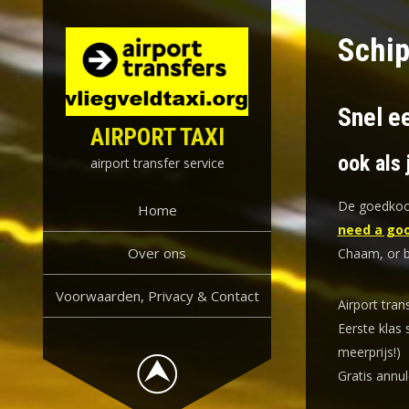
Skip
to
Schip
content
Snel e
AIRPORT TAXI
ook als 
airport transfer service
De goedkoop
Home
need a goo
Over ons
Chaam, or 
Voorwaarden, Privacy & Contact
Airport tran
Eerste klas 
meerprijs!)
Gratis annul