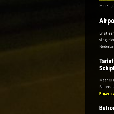
Maak gebr
Airpo
Er zit ee
vliegveld
Nederlan
Tarie
Schip
Maar er 
Bij ons i
Prijzen 
Betro