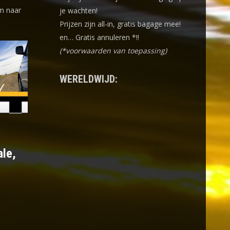
m naar
je wachten!
Prijzen zijn all-in, gratis bagage mee!
en… Gratis annuleren *!!
(*voorwaarden van toepassing)
WERELDWIJD:
ale,