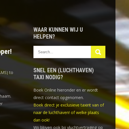
WAAR KUNNEN WIJ U
HELPEN?
oper!
SNEL EEN (LUCHTHAVEN)
AMS) to
TAXI NODIG?
Boek Online
hieronder en er wordt
Chaam.
direct contact opgenomen.
er
Boek direct je exclusieve taxirit van of
naar de luchthaven! of welke plaats
dan ook!
Wij blijven ook bij vluchtvertraging op