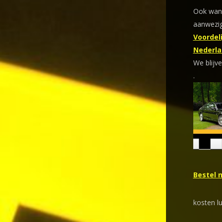
Ook wann
aanwezig
Voordeli
Nederla
We blijve
.
Bestel 
kosten l