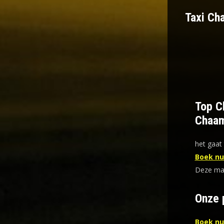
Taxi Ch
Top Ch
Chaa
het gaat 
Boek nu 
Deze mani
Onze 
Boek nu 