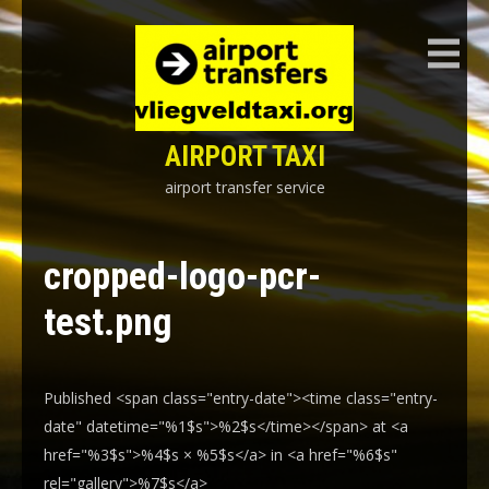
Skip
to
content
AIRPORT TAXI
airport transfer service
cropped-logo-pcr-
test.png
Published <span class="entry-date"><time class="entry-
date" datetime="%1$s">%2$s</time></span> at <a
href="%3$s">%4$s × %5$s</a> in <a href="%6$s"
rel="gallery">%7$s</a>