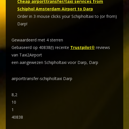
Cheap airporttransfer/taxi services from
Schiphol Amsterdam Airport to Darp
Order in 3 mouse clicks your Schipholtaxi to (or from)
Darp!
Gewaardeerd met 4 sterren
Gebaseerd op 40838(!) recente
Trustpilot®
reviews
van Taxi2Airport
een aangewezen Schipholtaxi voor Darp, Darp
airporttransfer-schipholtaxi Darp
8,2
10
1
40838