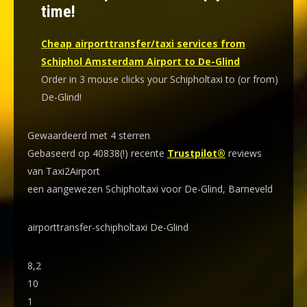
time!
Cheap airporttransfer/taxi services from
Schiphol Amsterdam Airport to De-Glind
Order in 3 mouse clicks your Schipholtaxi to (or from)
De-Glind!
Gewaardeerd met 4 sterren
Gebaseerd op 40838(!) recente
Trustpilot®
reviews
van Taxi2Airport
een aangewezen Schipholtaxi voor De-Glind, Barneveld
airporttransfer-schipholtaxi De-Glind
8,2
10
1