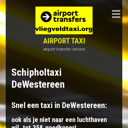
Skip
to
content
AIRPORT TAXI
airport transfer service
Schipholtaxi
DeWestereen
Snel een taxi in DeWestereen:
ook als je niet naar een luchthaven
wil, tot 35& goedkoper!