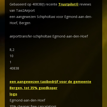
Gebaseerd op 40838(!) recente
Trustpilot®
reviews
van Taxi2Airport
een aangewezen Schipholtaxi voor Egmond-aan-den-
Hoef, Bergen
airporttransfer-schipholtaxi Egmond-aan-den-Hoef
8,2
10
1
40838
een aangewezen taxibedrijf voor de gemeente
Bergen, tot 35% goedkoper
logo
Egmond-aan-den-Hoef
35% cheaper,free cancelation!