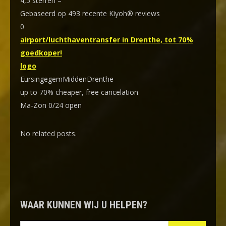
4,5
sterren –
Gebaseerd op
493
recente Kiyoh® reviews
0
airport/luchthaventransfer in Drenthe, tot 70%
goedkoper!
logo
EursingegemMiddenDrenthe
up to 70% cheaper, free cancelation
Ma-Zon 0/24 open
No related posts.
WAAR KUNNEN WIJ U HELPEN?