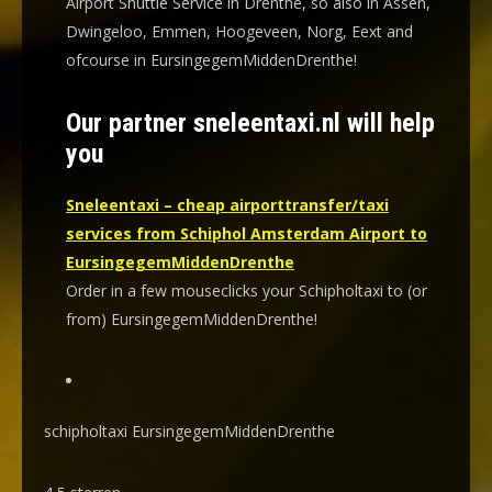
Airport Shuttle Service in Drenthe, so also in Assen,
Dwingeloo, Emmen, Hoogeveen, Norg, Eext and
ofcourse in EursingegemMiddenDrenthe!
Our partner sneleentaxi.nl will help
you
Sneleentaxi – cheap airporttransfer/taxi
services from Schiphol Amsterdam Airport to
EursingegemMiddenDrenthe
Order in a few mouseclicks your Schipholtaxi to (or
from) EursingegemMiddenDrenthe!
schipholtaxi EursingegemMiddenDrenthe