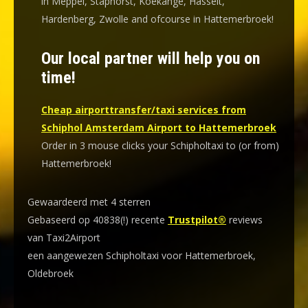
in Meppel, Staphorst, Koekange, Hasselt,
Hardenberg, Zwolle and ofcourse in Hattemerbroek!
Our local partner will help you on
time!
Cheap airporttransfer/taxi services from
Schiphol Amsterdam Airport to Hattemerbroek
Order in 3 mouse clicks your Schipholtaxi to (or from)
Hattemerbroek!
Gewaardeerd met 4 sterren
Gebaseerd op 40838(!) recente
Trustpilot®
reviews
van Taxi2Airport
een aangewezen Schipholtaxi voor Hattemerbroek,
Oldebroek