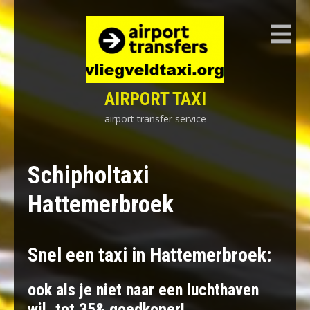
Skip
to
content
AIRPORT TAXI
airport transfer service
Schipholtaxi
Hattemerbroek
Snel een taxi in Hattemerbroek:
ook als je niet naar een luchthaven
wil, tot 35& goedkoper!