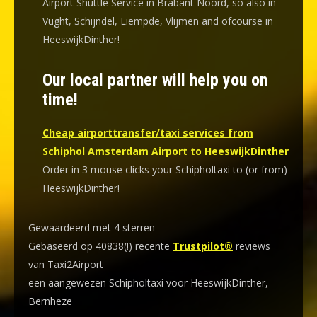
Airport Shuttle Service in Brabant Noord, so also in
Vught, Schijndel, Liempde, Vlijmen and ofcourse in
HeeswijkDinther!
Our local partner will help you on
time!
Cheap airporttransfer/taxi services from
Schiphol Amsterdam Airport to HeeswijkDinther
Order in 3 mouse clicks your Schipholtaxi to (or from)
HeeswijkDinther!
Gewaardeerd met 4 sterren
Gebaseerd op 40838(!) recente
Trustpilot®
reviews
van Taxi2Airport
een aangewezen Schipholtaxi voor HeeswijkDinther,
Bernheze