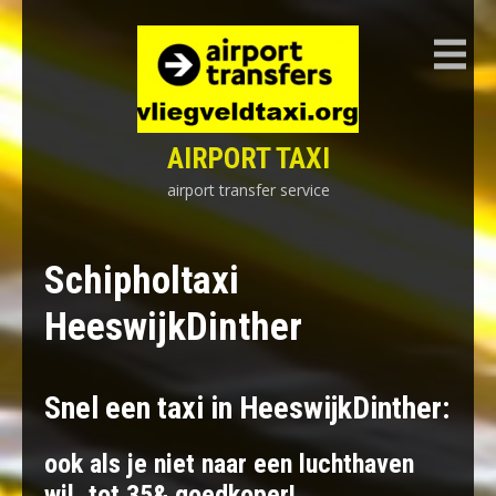
Skip
to
content
AIRPORT TAXI
airport transfer service
Schipholtaxi
HeeswijkDinther
Snel een taxi in HeeswijkDinther:
ook als je niet naar een luchthaven
wil, tot 35& goedkoper!