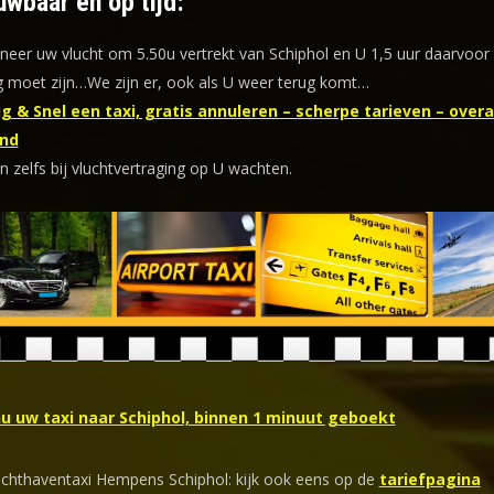
uwbaar en op tijd:
eer uw vlucht om 5.50u vertrekt van Schiphol en U 1,5 uur daarvoor
 moet zijn…We zijn er, ook als U weer terug komt…
g & Snel een taxi, gratis annuleren – scherpe tarieven – overal
nd
n zelfs bij vluchtvertraging op U wachten.
nu uw taxi naar Schiphol, binnen 1 minuut geboekt
uchthaventaxi Hempens Schiphol: kijk ook eens op de
tariefpagina