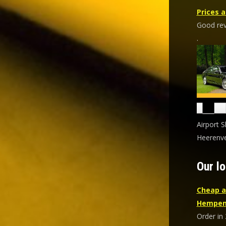
Prices a
Good revi
.
Airport S
Heerenve
Our lo
Cheap a
Hempen
Order in