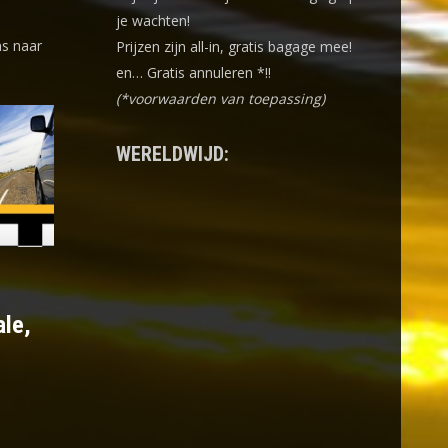
je wachten!
ns naar
Prijzen zijn all-in, gratis bagage mee!
en… Gratis annuleren *!!
(*voorwaarden van toepassing)
WERELDWIJD:
ale,