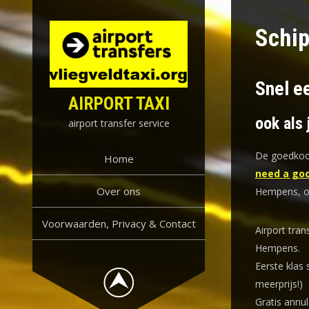
Skip
to
Schi
content
Snel e
AIRPORT TAXI
ook als 
airport transfer service
De goedkoop
Home
need a goo
Over ons
Hempens, o
Voorwaarden, Privacy & Contact
Airport tran
Hempens.
Eerste klas 
meerprijs!)
Gratis annul