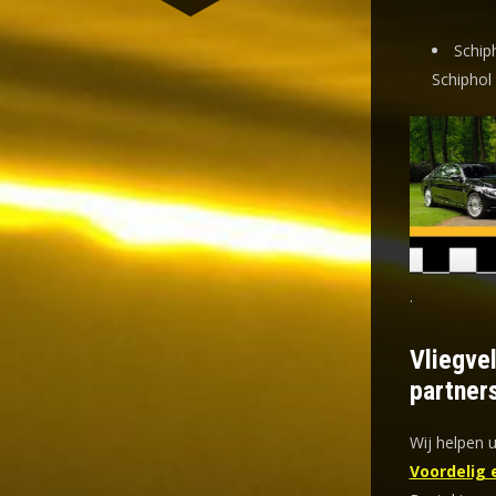
Schip
Schiphol
.
Vliegve
partner
Wij helpen u
Voordelig 