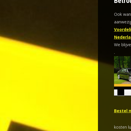
Betro
Ook wann
aanwezig
Voordeli
Nederla
We blijve
.
Bestel 
kosten l