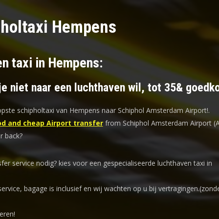
pholtaxi Hempens
en taxi in Hempens:
je niet naar een luchthaven wil, tot 35& goedk
ste schipholtaxi van Hempens naar Schiphol Amsterdam Airport!
.
d and cheap Airport transfer
from Schiphol Amsterdam Airport (
r back?
sfer service nodig? kies voor een
gespecialiseerde luchthaven taxi
in
service, bagage is inclusief en wij wachten op u bij vertragingen.(zond
eren!