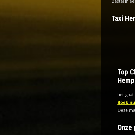
Bestel in ee
Taxi He
Top Ch
Hemp
het gaat 
Boek nu 
Deze mani
Onze 