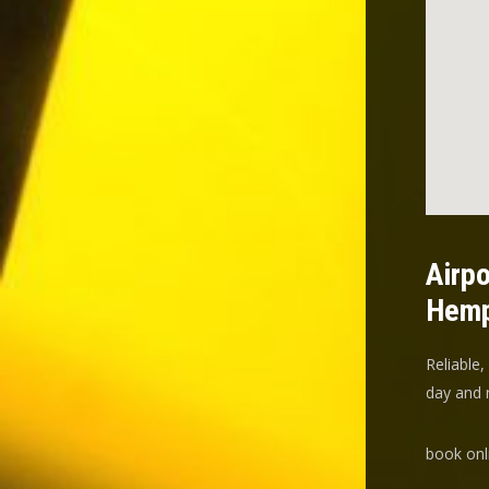
Airpo
Hemp
Reliable,
day and n
book onl