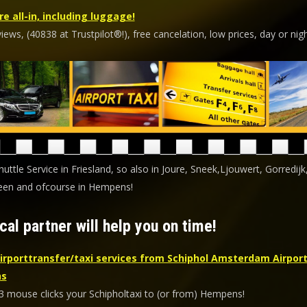
re all-in, including luggage!
ews, (40838 at Trustpilot®!), free cancelation, low prices, day or nigh
huttle Service in Friesland, so also in Joure, Sneek,Ljouwert, Gorredijk
en and ofcourse in Hempens!
cal partner will help you on time!
irporttransfer/taxi services from Schiphol Amsterdam Airport
s
 3 mouse clicks your Schipholtaxi to (or from) Hempens!