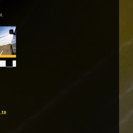
t.
,
 to