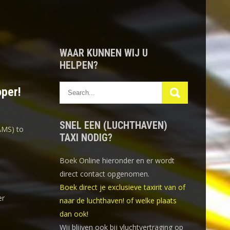
WAAR KUNNEN WIJ U
HELPEN?
oper!
SNEL EEN (LUCHTHAVEN)
AMS) to
TAXI NODIG?
Boek Online
hieronder en er wordt
direct contact opgenomen.
Boek direct je exclusieve taxirit van of
er
naar de luchthaven! of welke plaats
dan ook!
Wij blijven ook bij vluchtvertraging op