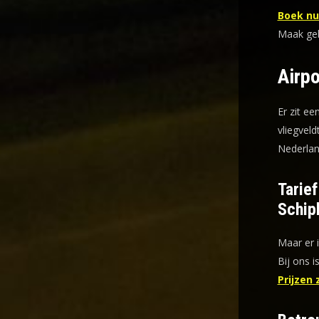
Boek nu 
Maak gebr
Airpo
Er zit ee
vliegveld
Nederlan
Tarie
Schip
Maar er 
Bij ons i
Prijzen 