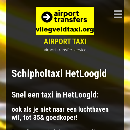
Skip
to
content
AIRPORT TAXI
airport transfer service
Schipholtaxi HetLoogld
Snel een taxi in HetLoogld:
ook als je niet naar een luchthaven
wil, tot 35& goedkoper!