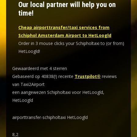
Our local partner will help you on
time!
Cheap airporttransfer/taxi services from
Schiphol Amsterdam Airport to HetLoogld
Order in 3 mouse clicks your Schipholtaxi to (or from)
HetLoogld!
Gewaardeerd met 4 sterren
Gebaseerd op 40838(!) recente
Trustpilot®
reviews
van Taxi2Airport
een aangewezen Schipholtaxi voor HetLoogld,
HetLoogld
airporttransfer-schipholtaxi HetLoogld
8,2