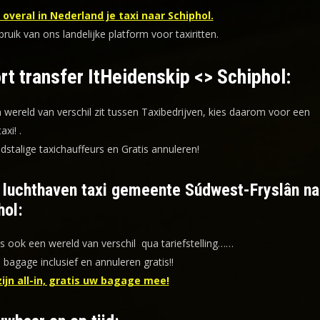
overal in Nederland je taxi naar Schiphol.
uik van ons landelijke platform voor taxiritten.
rt transfer ItHeidenskip <> Schiphol:
n wereld van verschil zit tussen Taxibedrijven, kies daarom voor een
taxi!
.
dstalige taxichauffeurs en
Gratis annuleren!
f luchthaven taxi gemeente Súdwest-Fryslân na
hol:
is ook een wereld van verschil qua tariefstelling……
s bagage inclusief en annuleren gratis!!
zijn all-in, gratis uw bagage mee!