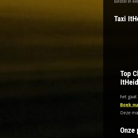
Bestel in ee
Taxi ItH
Top Ch
ItHei
het gaat 
Boek nu 
Deze mani
Onze 