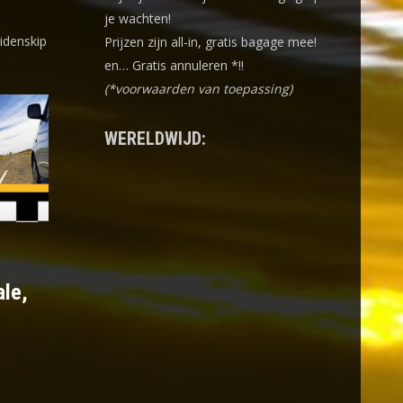
je wachten!
idenskip
Prijzen zijn all-in, gratis bagage mee!
en… Gratis annuleren *!!
(*voorwaarden van toepassing)
WERELDWIJD:
ale,