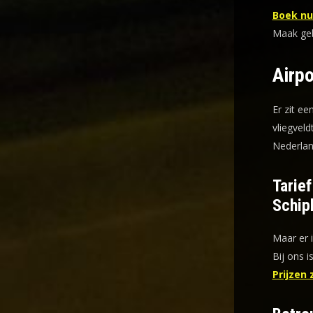
Boek nu 
Maak gebr
Airpo
Er zit ee
vliegveld
Nederlan
Tarie
Schip
Maar er 
Bij ons i
Prijzen 