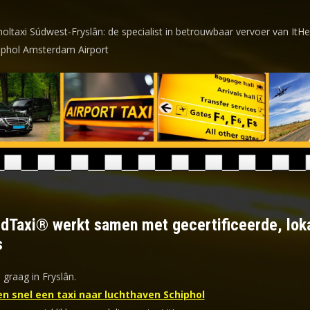
holtaxi Súdwest-Fryslân: de specialist in betrouwbaar vervoer van ItHe
iphol Amsterdam Airport
ldTaxi® werkt samen met gecertificeerde, lok
s
 graag in Fryslân.
en snel een taxi naar luchthaven Schiphol