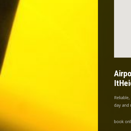
Airpo
ItHei
Reliable,
day and n
book onl