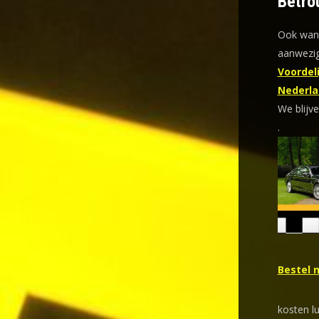
Betro
Ook wann
aanwezig
Voordeli
Nederla
We blijve
.
Bestel 
kosten l