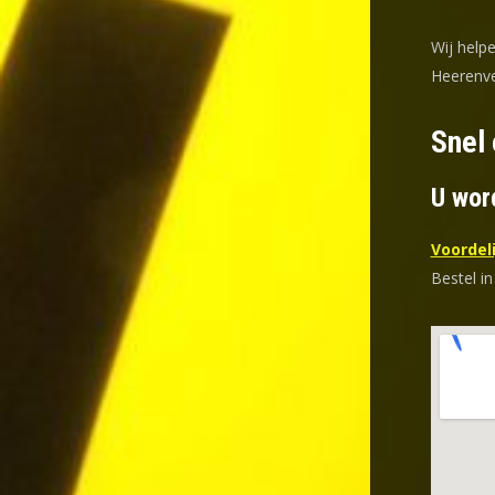
Wij help
Heerenve
Snel 
U wor
Voordeli
Bestel in