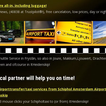
re all-in, including luggage!
ews, (40838 at Trustpilot®!), free cancelation, low prices, day or nigh
huttle Service in Fryslân, so also in Joure, Makkum,Ljouwert, Drachte
en and ofcourse in ItHeidenskip!
cal partner will help you on time!
irporttransfer/taxi services from Schiphol Amsterdam Airport
nskip
3 mouse clicks your Schipholtaxi to (or from) ItHeidenskip!