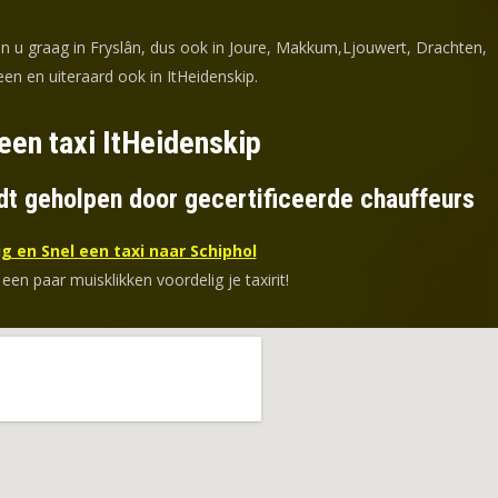
en u graag in Fryslân, dus ook in Joure, Makkum,Ljouwert, Drachten,
en en uiteraard ook in ItHeidenskip.
een taxi ItHeidenskip
dt geholpen door gecertificeerde chauffeurs
g en Snel een taxi naar Schiphol
 een paar muisklikken voordelig je taxirit!