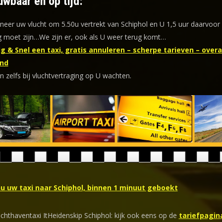
uwbaar en op tijd:
eer uw vlucht om 5.50u vertrekt van Schiphol en U 1,5 uur daarvoor
 moet zijn…We zijn er, ook als U weer terug komt…
g & Snel een taxi, gratis annuleren – scherpe tarieven – overal
nd
n zelfs bij vluchtvertraging op U wachten.
nu uw taxi naar Schiphol, binnen 1 minuut geboekt
uchthaventaxi ItHeidenskip Schiphol: kijk ook eens op de
tariefpagin