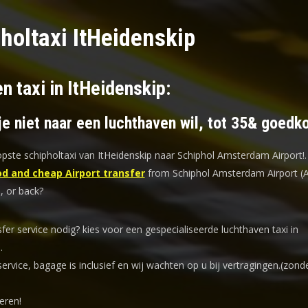
holtaxi ItHeidenskip
n taxi in ItHeidenskip:
je niet naar een luchthaven wil, tot 35& goedk
ste schipholtaxi van ItHeidenskip naar Schiphol Amsterdam Airport!
.
d and cheap Airport transfer
from Schiphol Amsterdam Airport (
, or back?
sfer service nodig? kies voor een
gespecialiseerde luchthaven taxi
in
.
service, bagage is inclusief en wij wachten op u bij vertragingen.(zond
eren!