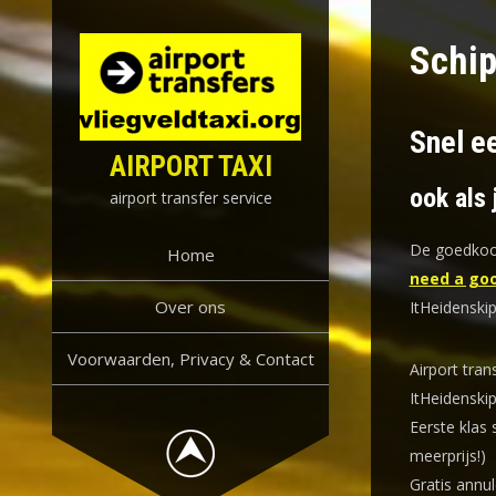
Skip
to
Schip
content
Snel ee
AIRPORT TAXI
ook als 
airport transfer service
De goedkoop
Home
need a goo
Over ons
ItHeidenskip
Voorwaarden, Privacy & Contact
Airport tran
ItHeidenskip
Eerste klas 
meerprijs!)
Gratis annul