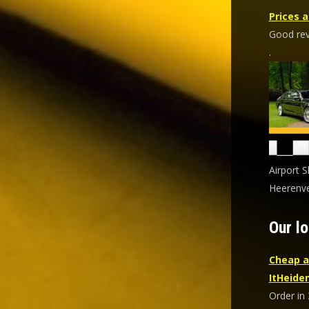
Prices a
Good revi
.
Airport S
Heerenve
Our lo
Cheap a
ItHeide
Order in 