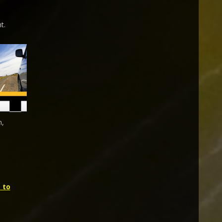
t.
n,
 to