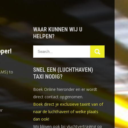
WAAR KUNNEN WIJ U
HELPEN?
oper!
SNEL EEN (LUCHTHAVEN)
AMS) to
TAXI NODIG?
Boek Online
hieronder en er wordt
direct contact opgenomen.
Boek direct je exclusieve taxirit van of
er
naar de luchthaven! of welke plaats
dan ook!
Wij blijven ook bij vluchtvertraging op