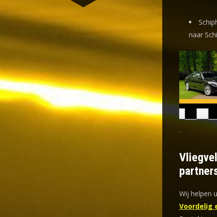
Schip
naar Sch
.
Vliegve
partner
Wij helpen u
Voordelig 