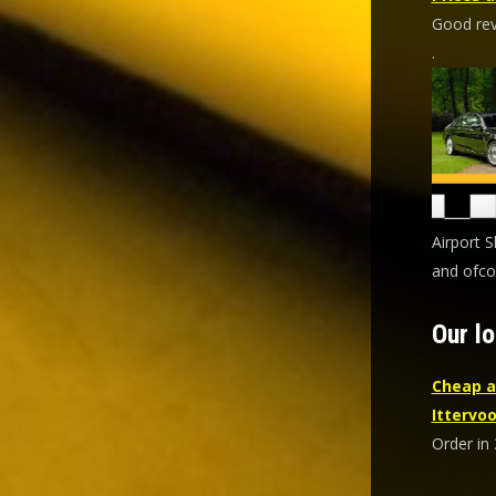
Good revi
.
Airport 
and ofcou
Our lo
Cheap a
Ittervoo
Order in 