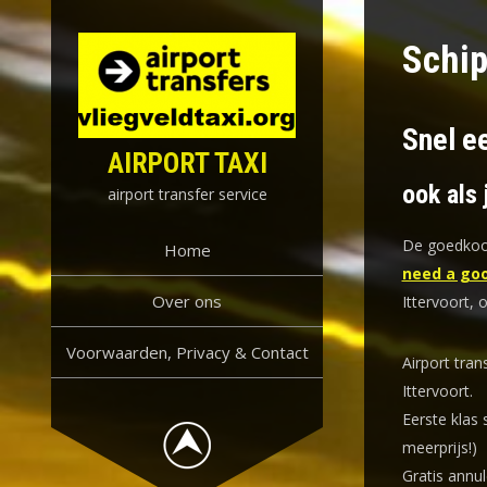
Skip
to
Schip
content
Snel ee
AIRPORT TAXI
ook als 
airport transfer service
De goedkoop
Home
need a goo
Over ons
Ittervoort, 
Voorwaarden, Privacy & Contact
Airport tran
Ittervoort.
Eerste klas 
meerprijs!)
Gratis annul