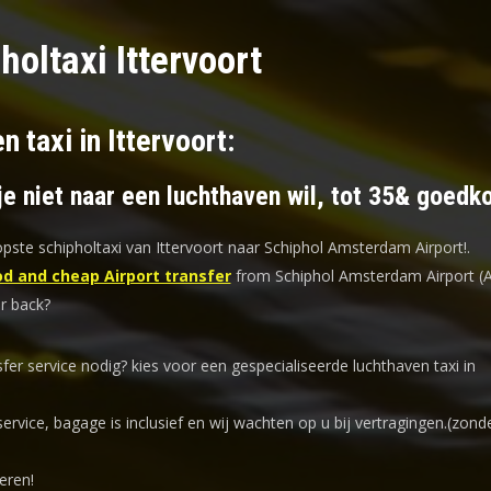
holtaxi Ittervoort
n taxi in Ittervoort:
je niet naar een luchthaven wil, tot 35& goedk
ste schipholtaxi van Ittervoort naar Schiphol Amsterdam Airport!
.
d and cheap Airport transfer
from Schiphol Amsterdam Airport (
or back?
sfer service nodig? kies voor een
gespecialiseerde luchthaven taxi
in
service, bagage is inclusief en wij wachten op u bij vertragingen.(zond
eren!