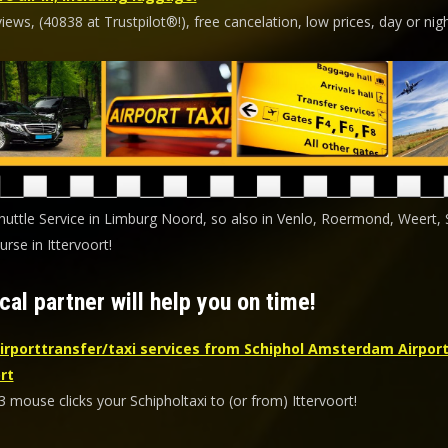
ews, (40838 at Trustpilot®!), free cancelation, low prices, day or nigh
Shuttle Service in Limburg Noord, so also in Venlo, Roermond, Weert,
rse in Ittervoort!
cal partner will help you on time!
irporttransfer/taxi services from Schiphol Amsterdam Airport
rt
3 mouse clicks your Schipholtaxi to (or from) Ittervoort!