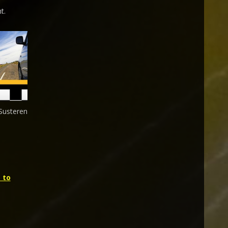
t.
 Susteren
 to