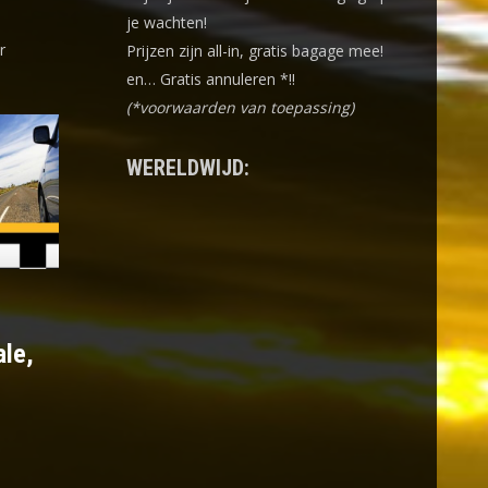
je wachten!
r
Prijzen zijn all-in, gratis bagage mee!
en… Gratis annuleren *!!
(*voorwaarden van toepassing)
WERELDWIJD:
ale,