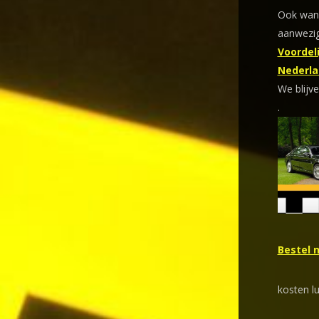
Ook wann
aanwezig
Voordeli
Nederla
We blijve
.
Bestel 
kosten lu