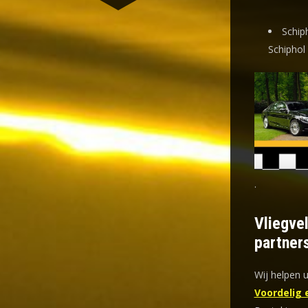
Schiph
Schiphol
.
Vliegve
partner
Wij helpen 
Voordelig 