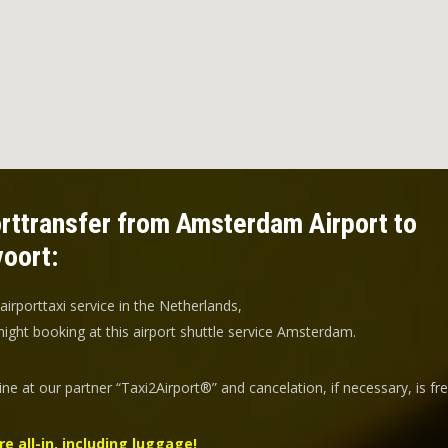
rttransfer from Amsterdam Airport to
voort:
 airporttaxi service in the Netherlands,
ight booking at this airport shuttle service Amsterdam.
ine at our partner “Taxi2Airport®” and
cancelation
, if necessary, is
fr
re all-in, including luggage!