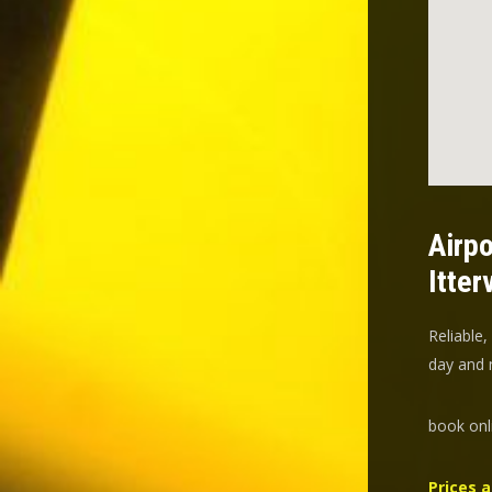
Airpo
Itter
Reliable,
day and n
book onl
Prices a