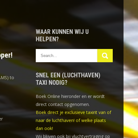
WAAR KUNNEN WIJ U
HELPEN?
oper!
SNEL EEN (LUCHTHAVEN)
AMS) to
TAXI NODIG?
Boek Online
hieronder en er wordt
direct contact opgenomen.
Boek direct je exclusieve taxirit van of
er
naar de luchthaven! of welke plaats
dan ook!
Wij blijven ook bij vluchtvertraging op