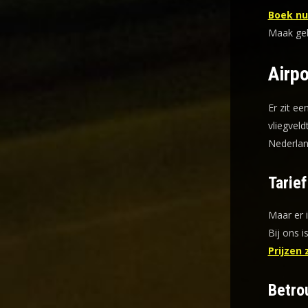
Boek nu 
Maak gebr
Airpo
Er zit ee
vliegveld
Nederlan
Tarie
Maar er 
Bij ons i
Prijzen 
Betro