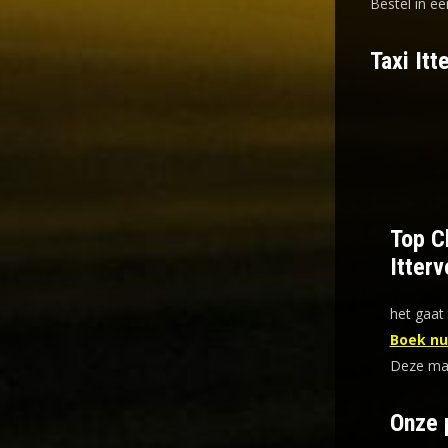
Bestel in ee
Taxi Itt
Top Ch
Itterv
het gaat 
Boek nu 
Deze mani
Onze 