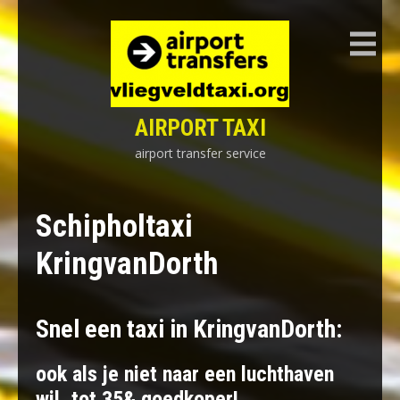
Skip
to
content
AIRPORT TAXI
airport transfer service
Schipholtaxi
KringvanDorth
Snel een taxi in KringvanDorth:
ook als je niet naar een luchthaven
wil, tot 35& goedkoper!