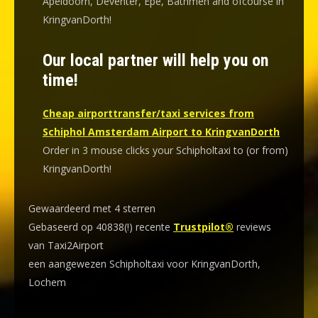
Apeldoorn, Deventer, Epe, Bathmen and ofcourse in
KringvanDorth!
Our local partner will help you on
time!
Cheap airporttransfer/taxi services from
Schiphol Amsterdam Airport to KringvanDorth
Order in 3 mouse clicks your Schipholtaxi to (or from)
KringvanDorth!
Gewaardeerd met 4 sterren
Gebaseerd op 40838(!) recente
Trustpilot®
reviews
van Taxi2Airport
een aangewezen Schipholtaxi voor KringvanDorth,
Lochem