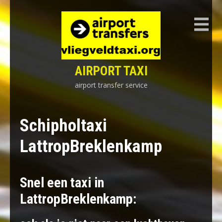
Skip
to
content
AIRPORT TAXI
airport transfer service
Schipholtaxi
LattropBreklenkamp
Snel een taxi in
LattropBreklenkamp: