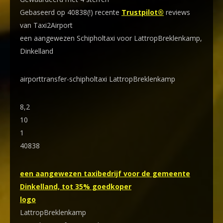
Gebaseerd op 40838(!) recente
Trustpilot®
reviews
van Taxi2Airport
een aangewezen Schipholtaxi voor LattropBreklenkamp,
Dinkelland
airporttransfer-schipholtaxi LattropBreklenkamp
8,2
10
1
40838
een aangewezen taxibedrijf voor de gemeente
Dinkelland, tot 35% goedkoper
logo
LattropBreklenkamp