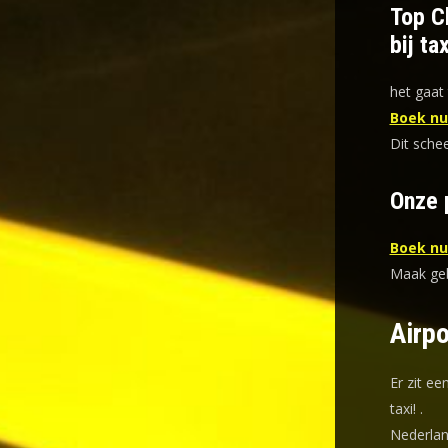
Top C
bij ta
het gaat 
Boek nu 
Dit schee
Onze p
Boek nu 
Maak gebr
Airpo
Er zit ee
taxi!
.
Nederlan