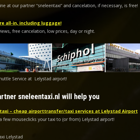
ine at our partner “sneleentaxi” and
cancelation
, if necessary, is
free
!
re all-in, including luggage!
ews, free cancelation, low prices, day or night.
huttle Service at Lelystad airport!
rtner sneleentaxi.nl will help you
axi – cheap airporttransfer/taxi services at Lelystad Airport
a few mouseclicks your taxi to (or from) Lelystad airport!
axi Lelystad