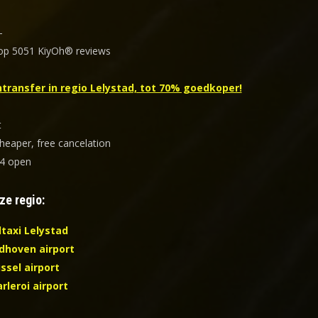
–
 op
5051
KiyOh® reviews
transfer in regio Lelystad, tot 70% goedkoper!
t
heaper, free cancelation
4 open
ze regio:
ltaxi Lelystad
ndhoven airport
ssel airport
rleroi airport