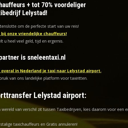
hauffeurs +
tot 70%
voordeliger
xibedrijf Lelystad!
tenslotte om de perfecte start van uw reis!
bij onze vriendelijke chauffeurs!
lt u heel veel geld, tijd en ergernis
.
artner is sneleentaxi.nl
overal in Nederland je taxi naar Lelystad airport.
uik van ons landelijke platform voor taxiritten.
rttransfer Lelystad airport:
n wereld van verschil zit tussen Taxibedrijven, kies daarom voor een
e
stalige taxichauffeurs en
Gratis annuleren!