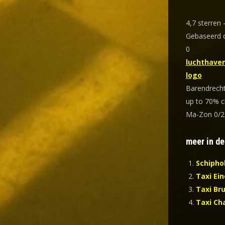
4,7
sterren 
Gebaseerd
0
luchthaven
logo
Barendrech
up to 70% c
Ma-Zon 0/2
meer in de
Schipho
Taxi Ei
Taxi Bru
Taxi Cha