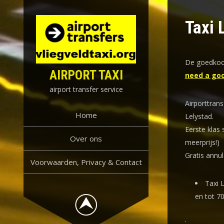
Skip
to
Taxi 
content
De goedkoop
AIRPORT TAXI
need a goo
airport transfer service
Airporttrans
Home
Lelystad.
Eerste klas 
Over ons
meerprijs!)
Gratis annul
Voorwaarden, Privacy & Contact
Taxi L
en
tot 7
.