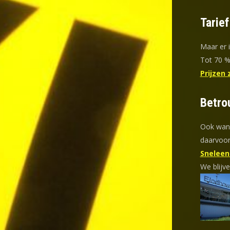
Tarief
Maar er 
Tot 70 % 
Prijzen 
Betro
Ook wann
daarvoor
Sneleent
We blijve