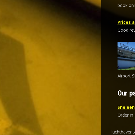
book onl
Prices a
Good revi
.
Airport S
Our pa
Sneleent
Order in 
luchthavent