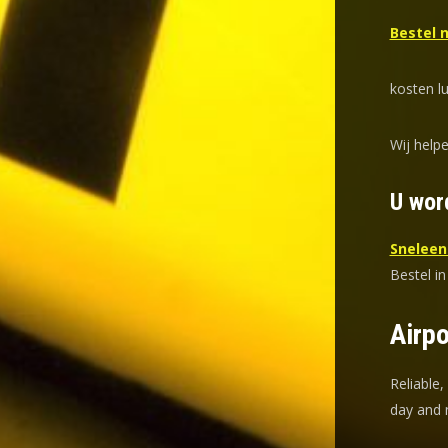
Bestel n
kosten lu
Wij helpe
U wor
Sneleent
Bestel in
Airpo
Reliable,
day and n