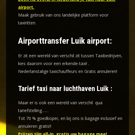
airport.
Maak gebruik van ons landelijke platform voor
taxiritten.
Airporttransfer Luik airport:
Er zit een wereld van verschil zit tussen Taxibedrijven,
kies daarom voor een
erkende-taxi!
.
Nederlanstalige taxichauffeurs en
Gratis annuleren!
Tarief taxi naar luchthaven Luik :
Maar er is ook een wereld van verschil qua
tariefstelling……
Tot 70 % goedkoper, en bij ons is bagage inclusief en
annuleren gratis!!
Prijzen zijn all-in, gratis uw bagage mee!