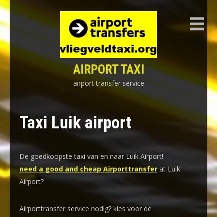
Skip
to
content
AIRPORT TAXI
airport transfer service
Taxi Luik airport
De goedkoopste taxi van en naar Luik Airport!
.
need a good and cheap Airporttransfer
at Luik
Airport?
Airporttransfer service nodig? kies voor de