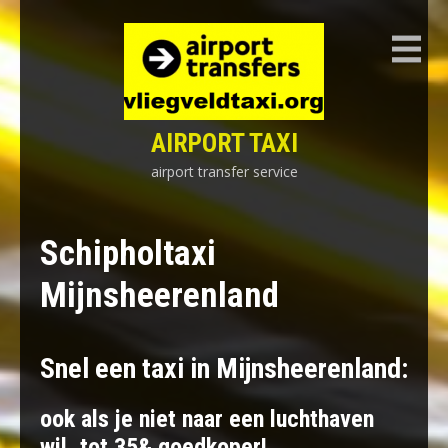
Skip
to
content
AIRPORT TAXI
airport transfer service
Schipholtaxi
Mijnsheerenland
Snel een taxi in Mijnsheerenland:
ook als je niet naar een luchthaven
wil, tot 35& goedkoper!