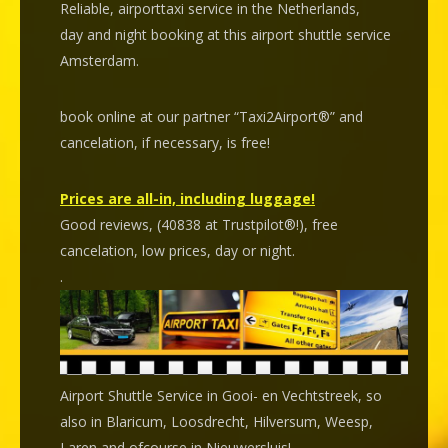
Reliable, airporttaxi service in the Netherlands,
day and night booking at this airport shuttle service
Amsterdam.
book online at our partner “Taxi2Airport®” and
cancelation
, if necessary, is
free
!
Prices are all-in, including luggage!
Good reviews, (40838 at Trustpilot®!), free
cancelation, low prices, day or night.
.
Airport Shuttle Service in Gooi- en Vechtstreek, so
also in Blaricum, Loosdrecht, Hilversum, Weesp,
Laren and ofcourse in Nieuwersluis!