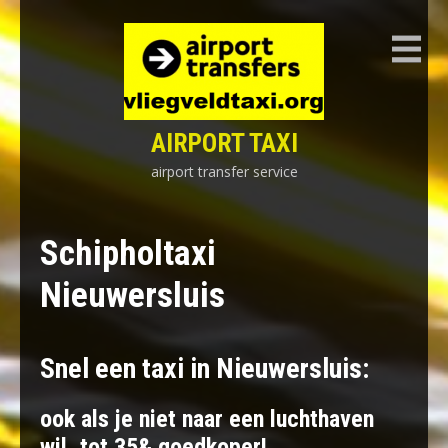
Skip
to
content
AIRPORT TAXI
airport transfer service
Schipholtaxi
Nieuwersluis
Snel een taxi in Nieuwersluis:
ook als je niet naar een luchthaven
wil, tot 35& goedkoper!