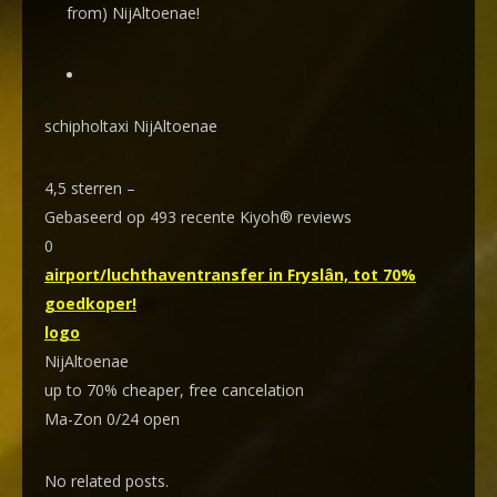
from) NijAltoenae!
schipholtaxi NijAltoenae
4,5
sterren –
Gebaseerd op
493
recente Kiyoh® reviews
0
airport/luchthaventransfer in Fryslân, tot 70%
goedkoper!
logo
NijAltoenae
up to 70% cheaper, free cancelation
Ma-Zon 0/24 open
No related posts.