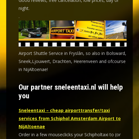
Good reviews, free cancelation, low prices, day or
night.
.
Airport Shuttle Service in Fryslân, so also in Bolsward,
Sneek,Ljouwert, Drachten, Heerenveen and ofcourse
in NijAltoenae!
Our partner sneleentaxi.nl will help
you
Sneleentaxi – cheap airporttransfer/taxi
services from Schiphol Amsterdam Airport to
NijAltoenae
Order in a few mouseclicks your Schipholtaxi to (or