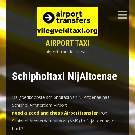
Skip
to
content
AIRPORT TAXI
airport transfer service
Schipholtaxi NijAltoenae
De goedkoopste schipholtaxi van NijAltoenae naar
Schiphol Amsterdam Airport!
.
need a good and cheap Airporttransfer
from
Schiphol Amsterdam Airport (AMS) to NijAltoenae, or
back?