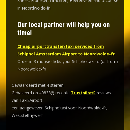
Sneek, Franeker, Drachten, Heerenveen and ofcourse
in Noordwolde-fr!
Our local partner will help you on
time!
Cheap airporttransfer/taxi services from
Schiphol Amsterdam Airport to Noordwolde-fr
Order in 3 mouse clicks your Schipholtaxi to (or from)
Noordwolde-fr!
Gewaardeerd met 4 sterren
Gebaseerd op 40838(!) recente
Trustpilot®
reviews
van Taxi2Airport
een aangewezen Schipholtaxi voor Noordwolde-fr,
Weststellingwerf