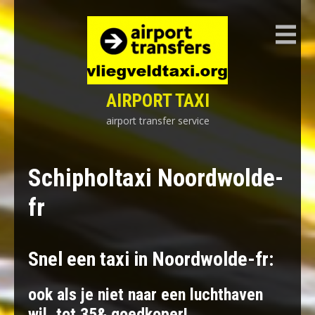
Skip
to
content
AIRPORT TAXI
airport transfer service
Schipholtaxi Noordwolde-
fr
Snel een taxi in Noordwolde-fr:
ook als je niet naar een luchthaven
wil, tot 35& goedkoper!