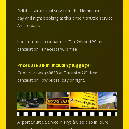
Reliable, airporttaxi service in the Netherlands,
day and night booking at this airport shuttle service
Amsterdam.
book online at our partner “Taxi2Airport®” and
cancelation
, if necessary, is
free
!
Prices are all-in, including luggage!
Good reviews, (40838 at Trustpilot®!), free
cancelation, low prices, day or night.
.
Airport Shuttle Service in Fryslân, so also in Joure,