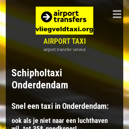
Skip
to
content
AIRPORT TAXI
airport transfer service
Schipholtaxi
Onderdendam
Snel een taxi in Onderdendam:
ook als je niet naar een luchthaven
wil, tot 35& goedkoper!