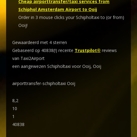
Cheap airporttransfer/taxi services from
Schiphol Amsterdam Airport to Ooij
Order in 3 mouse clicks your Schipholtaxi to (or from)
Ooij!
Gewaardeerd met 4 sterren
Gebaseerd op 40838(!) recente
Trustpilot®
reviews
van Taxi2Airport
een aangewezen Schipholtaxi voor Ooij, Ooij
airporttransfer-schipholtaxi Ooij
8,2
10
1
40838