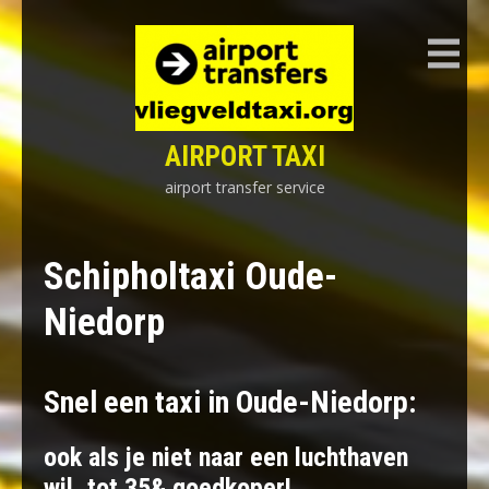
Skip
to
content
AIRPORT TAXI
airport transfer service
Schipholtaxi Oude-
Niedorp
Snel een taxi in Oude-Niedorp:
ook als je niet naar een luchthaven
wil, tot 35& goedkoper!