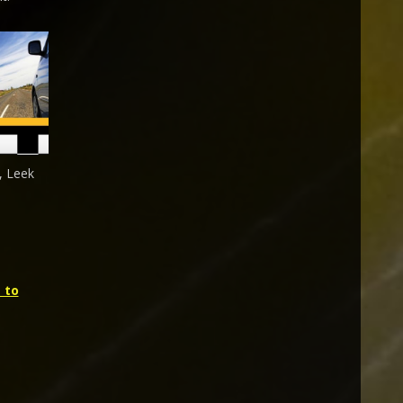
, Leek
 to