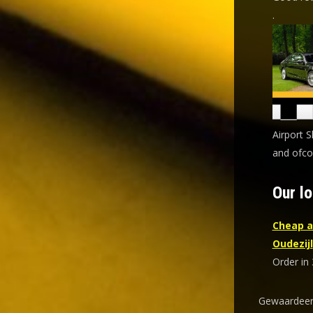
.
Airport S
and ofcou
Our lo
Cheap a
Oudezijl
Order in 
Gewaardeer