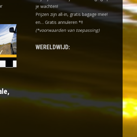
ar
je wachten!
Prijzen zijn all-in, gratis bagage mee!
en… Gratis annuleren *!!
(*voorwaarden van toepassing)
WERELDWIJD:
ale,