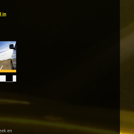
 in
Leek en