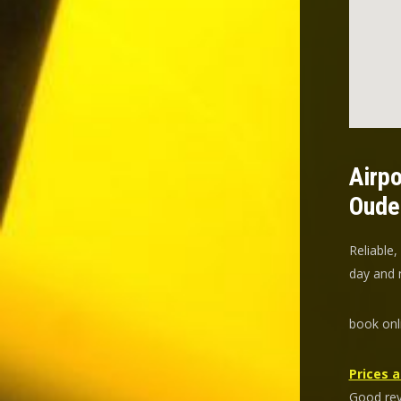
Airpo
Oudez
Reliable,
day and n
book onl
Prices a
Good revi