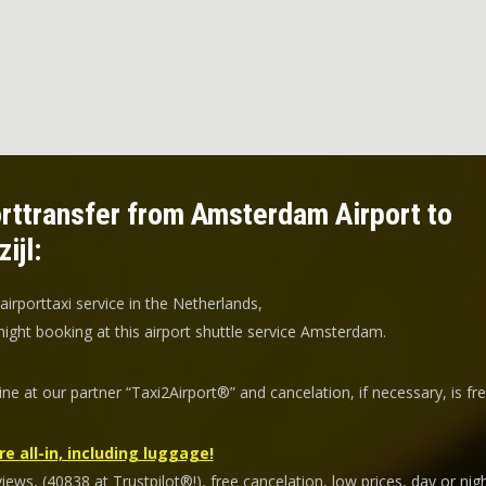
rttransfer from Amsterdam Airport to
ijl:
 airporttaxi service in the Netherlands,
ight booking at this airport shuttle service Amsterdam.
ine at our partner “Taxi2Airport®” and
cancelation
, if necessary, is
fr
re all-in, including luggage!
ews, (40838 at Trustpilot®!), free cancelation, low prices, day or nigh