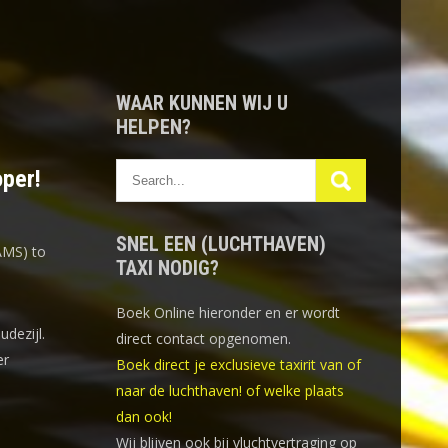
WAAR KUNNEN WIJ U
HELPEN?
oper!
SNEL EEN (LUCHTHAVEN)
AMS) to
TAXI NODIG?
Boek Online
hieronder en er wordt
udezijl.
direct contact opgenomen.
er
Boek direct je exclusieve taxirit van of
naar de luchthaven! of welke plaats
dan ook!
Wij blijven ook bij vluchtvertraging op