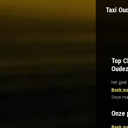
Taxi Oud
Top Ch
Oudezi
het gaat 
Boek nu 
Deze mani
Onze 
Boek nu 