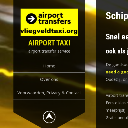
Skip
to
Schip
content
Snel ee
AIRPORT TAXI
ook als 
airport transfer service
De goedkoop
Home
need a goo
Over ons
Oudezijl, or
Voorwaarden, Privacy & Contact
Airport tran
Eerste klas 
meerprijs!)
Gratis annul