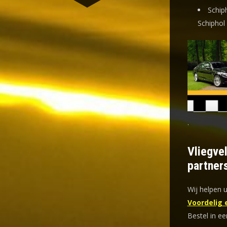
Schip
Schiphol
.
Vliegve
partner
Wij helpen u
Voordelig 
Bestel in ee