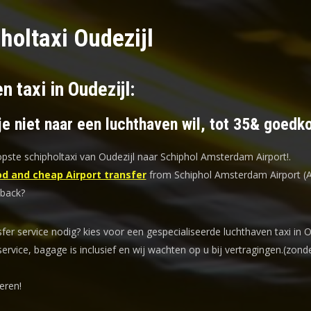
holtaxi Oudezijl
n taxi in Oudezijl:
je niet naar een luchthaven wil, tot 35& goedk
ste schipholtaxi van Oudezijl naar Schiphol Amsterdam Airport!
.
d and cheap Airport transfer
from Schiphol Amsterdam Airport (
 back?
sfer service nodig? kies voor een
gespecialiseerde luchthaven taxi
in O
service, bagage is inclusief en wij wachten op u bij vertragingen.(zond
eren!