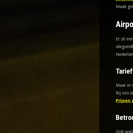
Maak gebr
Airpo
Er zit ee
vliegveld
Nederlan
Tarie
Maar er 
Bij ons i
Prijzen 
Betro
Ook wann