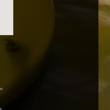
ee
!
t.