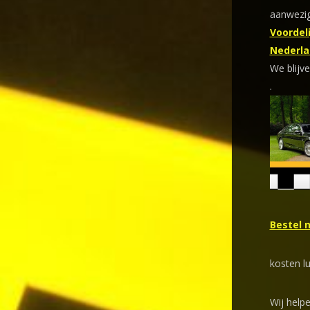
aanwezig
Voordeli
Nederla
We blijve
.
Bestel 
kosten l
Wij help