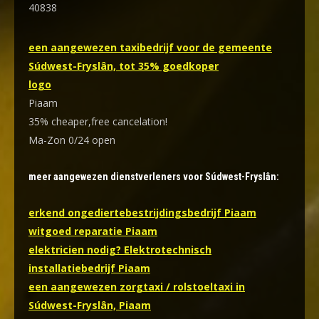
40838
een aangewezen taxibedrijf voor de gemeente
Súdwest-Fryslân, tot 35% goedkoper
logo
Piaam
35% cheaper,free cancelation!
Ma-Zon 0/24 open
meer aangewezen dienstverleners voor Súdwest-Fryslân:
erkend ongediertebestrijdingsbedrijf Piaam
witgoed reparatie Piaam
elektricien nodig? Elektrotechnisch
installatiebedrijf Piaam
een aangewezen zorgtaxi / rolstoeltaxi in
Súdwest-Fryslân, Piaam