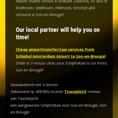
Airport Shuttle Service in Brabant-Zuidoost, so also in
Eindhoven, Veldhoven, Helmond, Oirschot and
ofcourse in Son-en-Breugel!
Our local partner will help you on
time!
Cheap airporttransfer/taxi services from
Schiphol Amsterdam Airport to Son-en-Breugel
Order in 3 mouse clicks your Schipholtaxi to (or from)
Son-en-Breugel!
Gewaardeerd met 4 sterren
Gebaseerd op 40838(!) recente
Trustpilot®
reviews
van Taxi2Airport
een aangewezen Schipholtaxi voor Son-en-Breugel, Son-
en-Breugel