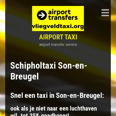
Skip
to
content
AIRPORT TAXI
airport transfer service
Schipholtaxi Son-en-
Breugel
Snel een taxi in Son-en-Breugel:
ook als je niet naar een luchthaven
wil, tot 35& goedkoper!