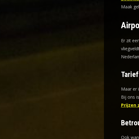
Maak gebr
Airpo
Er zit ee
vliegveld
Nederlan
Tarie
Maar er 
Bij ons i
Prijzen 
Betro
Ook wann