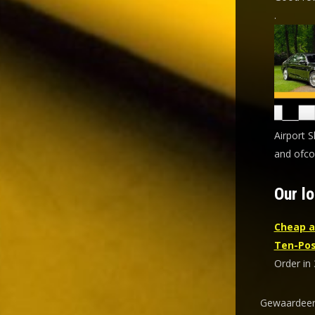
.
Airport S
and ofco
Our lo
Cheap a
Ten-Po
Order in 
Gewaardeer