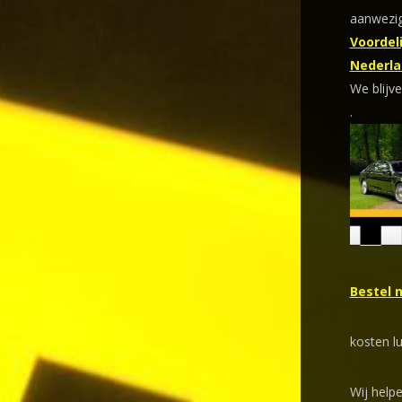
aanwezig
Voordeli
Nederla
We blijve
.
Bestel 
kosten l
Wij help