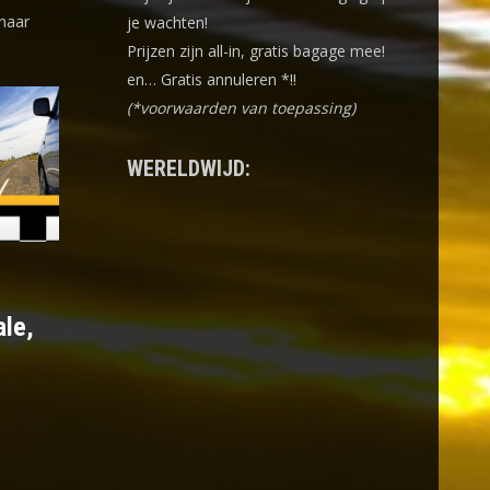
 naar
je wachten!
Prijzen zijn all-in, gratis bagage mee!
en… Gratis annuleren *!!
(*voorwaarden van toepassing)
WERELDWIJD:
ale,