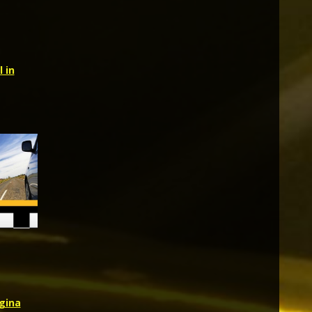
 in
gina