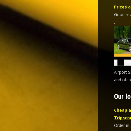
Prices a
Good revi
.
Airport S
and ofco
Our lo
Cheap a
Tripsc
Order in