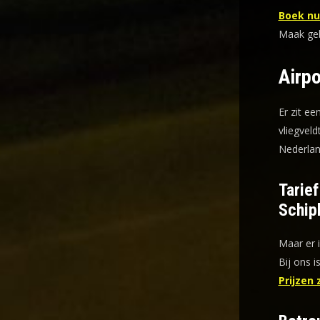
Boek nu 
Maak gebr
Airpo
Er zit ee
vliegveld
Nederlan
Tarie
Schip
Maar er 
Bij ons i
Prijzen 