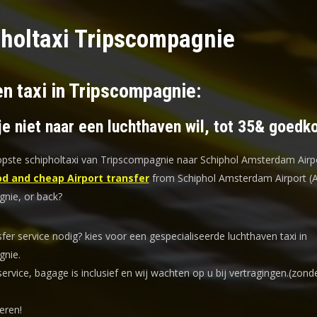
holtaxi Tripscompagnie
en taxi in Tripscompagnie:
je niet naar een luchthaven wil, tot 35& goedk
ste schipholtaxi van Tripscompagnie naar Schiphol Amsterdam Airpo
d and cheap Airport transfer
from Schiphol Amsterdam Airport (
nie, or back?
sfer service nodig? kies voor een
gespecialiseerde luchthaven taxi
in
nie.
service, bagage is inclusief en wij wachten op u bij vertragingen.(zond
eren!