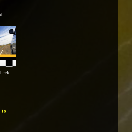
t.
 Leek
 to