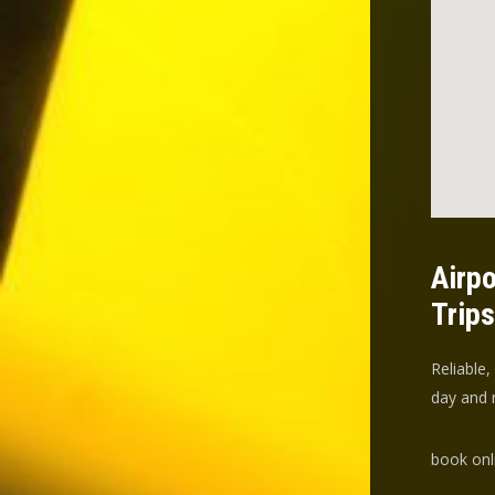
Airpo
Trip
Reliable,
day and n
book onl