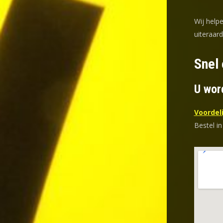
Wij help
uiteraar
Snel
U wor
Voordeli
Bestel in