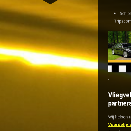
Schip
Tripscom
.
Vliegve
partner
Wij helpen u
Voordelig 