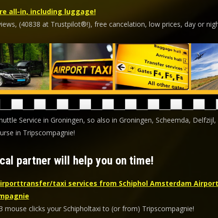
re all-in, including luggage!
ews, (40838 at Trustpilot®!), free cancelation, low prices, day or nigh
huttle Service in Groningen, so also in Groningen, Scheemda, Delfzijl,
urse in Tripscompagnie!
cal partner will help you on time!
irporttransfer/taxi services from Schiphol Amsterdam Airport
ompagnie
 3 mouse clicks your Schipholtaxi to (or from) Tripscompagnie!