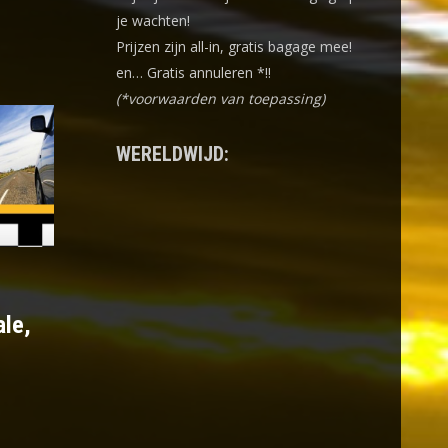
je wachten!
Prijzen zijn all-in, gratis bagage mee!
en… Gratis annuleren *!!
(*voorwaarden van toepassing)
WERELDWIJD:
ale,