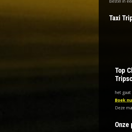
Bestel in ee
Taxi Tr
Top Ch
Trips
het gaat 
Boek nu 
Deze mani
Onze 