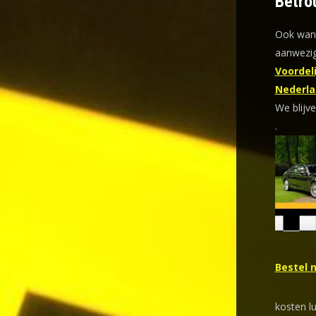
Betro
Ook wann
aanwezig
Voordeli
Nederla
We blijve
.
Bestel 
kosten l