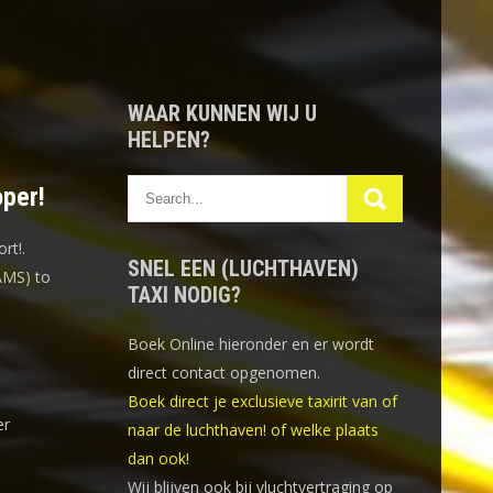
WAAR KUNNEN WIJ U
HELPEN?
oper!
rt!
.
SNEL EEN (LUCHTHAVEN)
AMS) to
TAXI NODIG?
Boek Online
hieronder en er wordt
direct contact opgenomen.
Boek direct je exclusieve taxirit van of
er
naar de luchthaven! of welke plaats
dan ook!
Wij blijven ook bij vluchtvertraging op