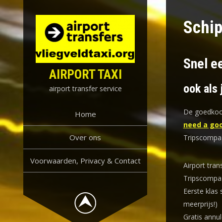
Skip
to
Schip
content
Snel e
AIRPORT TAXI
ook als 
airport transfer service
De goedkoop
Home
need a goo
Over ons
Tripscompag
Voorwaarden, Privacy & Contact
Airport tran
Tripscompag
Eerste klas 
meerprijs!)
Gratis annul