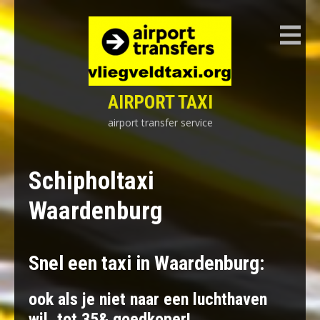
Skip
to
content
AIRPORT TAXI
airport transfer service
Schipholtaxi
Waardenburg
Snel een taxi in Waardenburg:
ook als je niet naar een luchthaven
wil, tot 35& goedkoper!