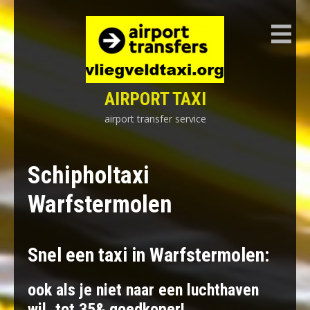
Skip
to
content
AIRPORT TAXI
airport transfer service
Schipholtaxi
Warfstermolen
Snel een taxi in Warfstermolen:
ook als je niet naar een luchthaven
wil, tot 35& goedkoper!