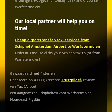
Groningen, Hoogezand, Delfzijl, Leek and ofcourse in
Warfstermolen!
Our local partner will help you on
time!
Cheap airporttransfer/taxi services from
Schiphol Amsterdam Airport to Warfstermolen
Order in 3 mouse clicks your Schipholtaxi to (or from)
Warfstermolen!
Gewaardeerd met 4 sterren
Gebaseerd op 40838(!) recente
Trustpilot®
reviews
van Taxi2Airport
een aangewezen Schipholtaxi voor Warfstermolen,
Noardeast-Fryslân