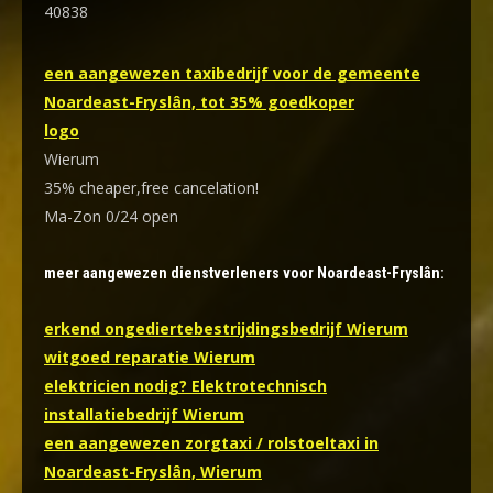
40838
een aangewezen taxibedrijf voor de gemeente
Noardeast-Fryslân, tot 35% goedkoper
logo
Wierum
35% cheaper,free cancelation!
Ma-Zon 0/24 open
meer aangewezen dienstverleners voor Noardeast-Fryslân:
erkend ongediertebestrijdingsbedrijf Wierum
witgoed reparatie Wierum
elektricien nodig? Elektrotechnisch
installatiebedrijf Wierum
een aangewezen zorgtaxi / rolstoeltaxi in
Noardeast-Fryslân, Wierum