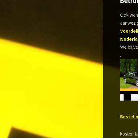
Betro
Ook wann
aanwezig
Voordeli
Nederla
We blijve
.
Bestel 
kosten l