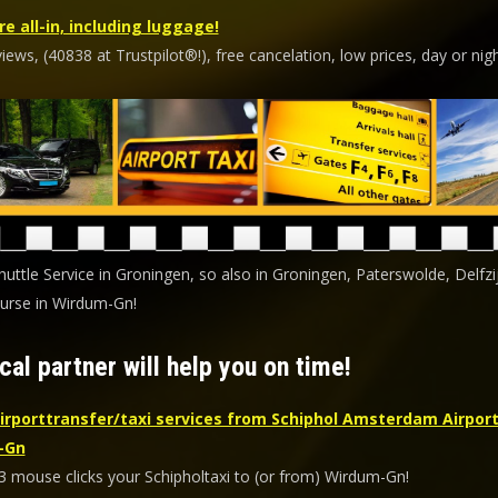
re all-in, including luggage!
ews, (40838 at Trustpilot®!), free cancelation, low prices, day or nigh
huttle Service in Groningen, so also in Groningen, Paterswolde, Delfzij
urse in Wirdum-Gn!
cal partner will help you on time!
irporttransfer/taxi services from Schiphol Amsterdam Airport
-Gn
 3 mouse clicks your Schipholtaxi to (or from) Wirdum-Gn!