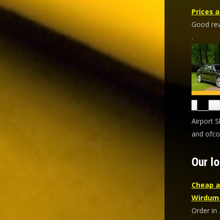
Prices a
Good revi
.
Airport S
and ofco
Our lo
Cheap a
Wirdum
Order in