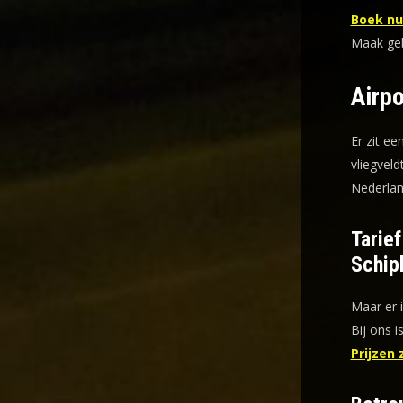
Boek nu 
Maak gebr
Airpo
Er zit ee
vliegveld
Nederlan
Tarie
Schip
Maar er 
Bij ons i
Prijzen 