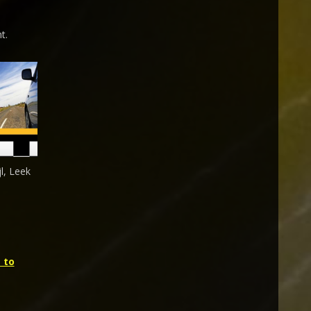
t.
l, Leek
 to