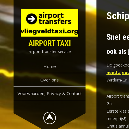
Skip
to
Schip
content
Snel e
AIRPORT TAXI
ook als 
airport transfer service
De goedkoop
Home
need a goo
Over ons
Wirdum-Gn, 
Voorwaarden, Privacy & Contact
Airport tran
Gn.
Eerste klas 
meerprijs!)
Gratis annul