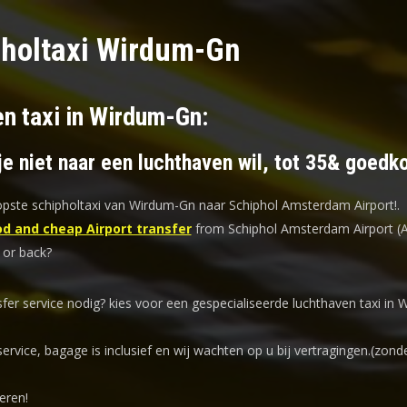
holtaxi Wirdum-Gn
en taxi in Wirdum-Gn:
je niet naar een luchthaven wil, tot 35& goedk
ste schipholtaxi van Wirdum-Gn naar Schiphol Amsterdam Airport!
.
d and cheap Airport transfer
from Schiphol Amsterdam Airport (
or back?
sfer service nodig? kies voor een
gespecialiseerde luchthaven taxi
in 
service, bagage is inclusief en wij wachten op u bij vertragingen.(zond
eren!