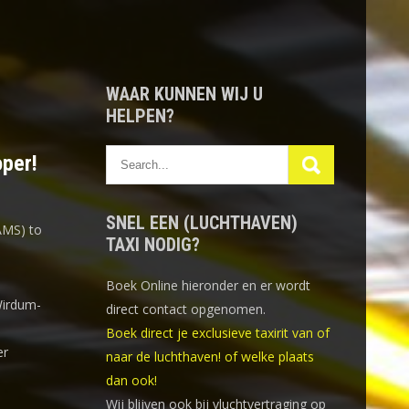
WAAR KUNNEN WIJ U
HELPEN?
oper!
SNEL EEN (LUCHTHAVEN)
AMS) to
TAXI NODIG?
Boek Online
hieronder en er wordt
Wirdum-
direct contact opgenomen.
Boek direct je exclusieve taxirit van of
er
naar de luchthaven! of welke plaats
dan ook!
Wij blijven ook bij vluchtvertraging op