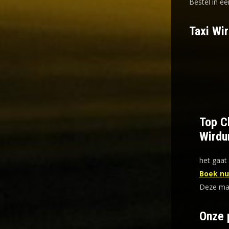
Bestel in ee
Taxi Wi
Top Ch
Wirdu
het gaat 
Boek nu 
Deze mani
Onze 