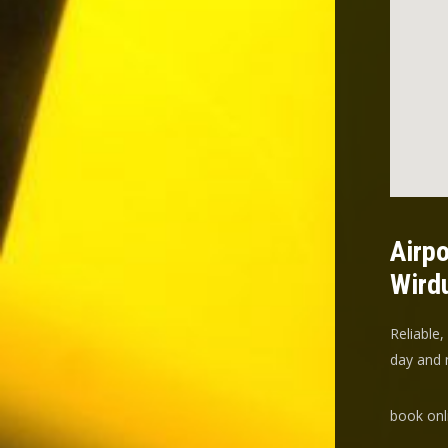
Airpo
Wird
Reliable,
day and n
book onl