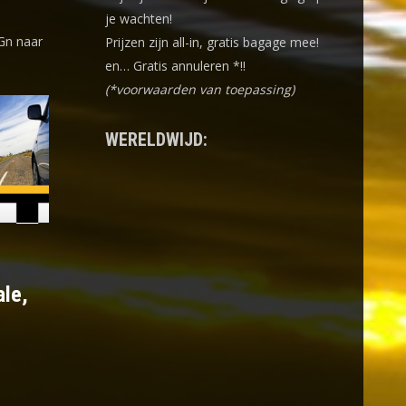
je wachten!
Gn naar
Prijzen zijn all-in, gratis bagage mee!
en… Gratis annuleren *!!
(*voorwaarden van toepassing)
WERELDWIJD:
ale,