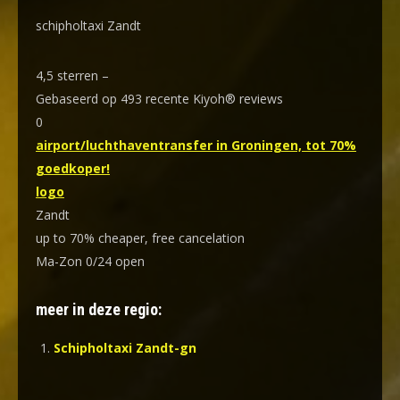
schipholtaxi Zandt
4,5
sterren –
Gebaseerd op
493
recente Kiyoh® reviews
0
airport/luchthaventransfer in Groningen, tot 70%
goedkoper!
logo
Zandt
up to 70% cheaper, free cancelation
Ma-Zon 0/24 open
meer in deze regio:
Schipholtaxi Zandt-gn