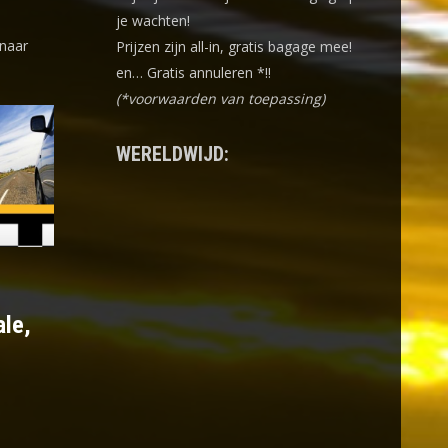
je wachten!
 naar
Prijzen zijn all-in, gratis bagage mee!
en… Gratis annuleren *!!
(*voorwaarden van toepassing)
WERELDWIJD:
ale,