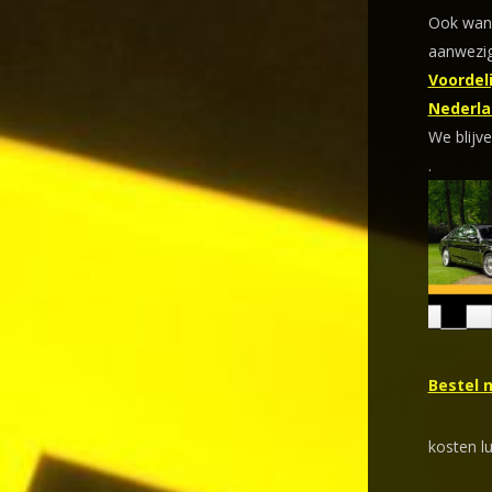
Ook wann
aanwezig
Voordeli
Nederla
We blijve
.
Bestel 
kosten l