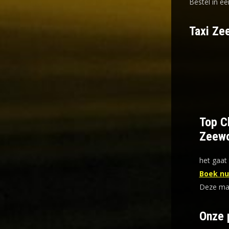
Bestel in ee
Taxi Ze
Top Ch
Zeewo
het gaat 
Boek nu 
Deze mani
Onze 