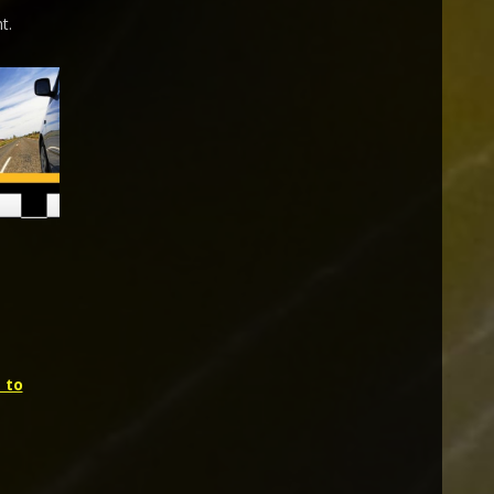
t.
 to