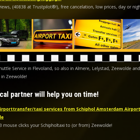
ews, (40838 at Trustpilot®!), free cancelation, low prices, day or nigh
huttle Service in Flevoland, so also in Almere, Lelystad, Zeewolde and
 in Zeewolde!
cal partner will help you on time!
irporttransfer/taxi services from Schiphol Amsterdam Airport
de
 3 mouse clicks your Schipholtaxi to (or from) Zeewolde!