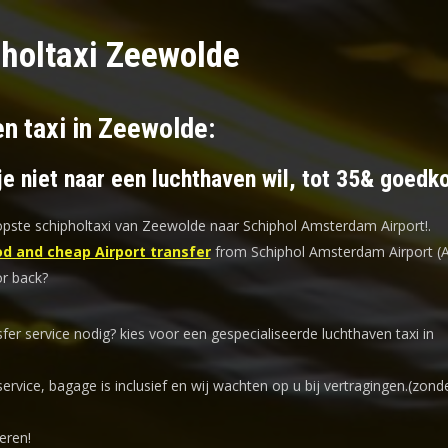
holtaxi Zeewolde
en taxi in Zeewolde:
je niet naar een luchthaven wil, tot 35& goedk
ste schipholtaxi van Zeewolde naar Schiphol Amsterdam Airport!
.
d and cheap Airport transfer
from Schiphol Amsterdam Airport (
r back?
sfer service nodig? kies voor een
gespecialiseerde luchthaven taxi
in
service, bagage is inclusief en wij wachten op u bij vertragingen.(zond
eren!