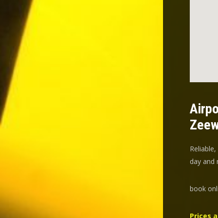
Airpo
Zeew
Reliable,
day and n
book onl
Prices a