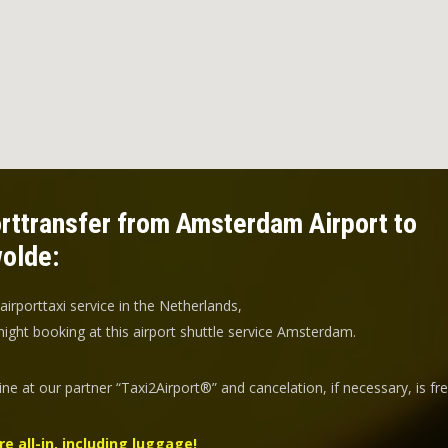
rttransfer from Amsterdam Airport to
olde:
 airporttaxi service in the Netherlands,
ight booking at this airport shuttle service Amsterdam.
ine at our partner “Taxi2Airport®” and
cancelation
, if necessary, is
fr
re all-in, including luggage!