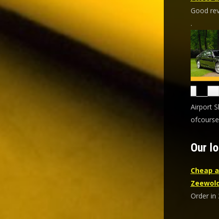
Good revi
.
Airport S
ofcourse
Our lo
Cheap a
Zeewol
Order in