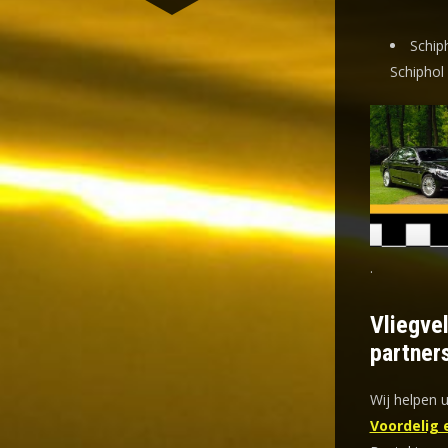
Schip
Schiphol
.
Vliegve
partner
Wij helpen u
Voordelig 