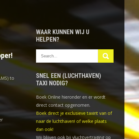
WAAR KUNNEN WIJ U
HELPEN?
oper!
SNEL EEN (LUCHTHAVEN)
AMS) to
TAXI NODIG?
Boek Online
hieronder en er wordt
direct contact opgenomen.
Boek direct je exclusieve taxirit van of
er
naar de luchthaven! of welke plaats
dan ook!
Wij blijven ook bij vluchtvertraging op