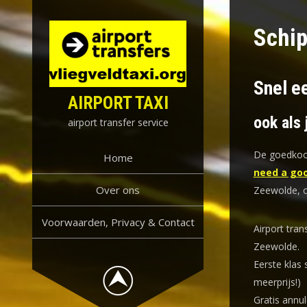
Skip
to
Schip
content
Snel e
AIRPORT TAXI
ook als 
airport transfer service
De goedkoop
Home
need a goo
Over ons
Zeewolde, o
Voorwaarden, Privacy & Contact
Airport tran
Zeewolde.
Eerste klas 
meerprijs!)
Gratis annul