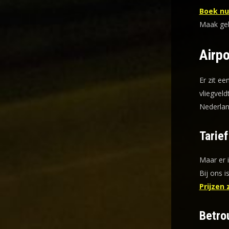
Boek nu 
Maak gebr
Airpo
Er zit ee
vliegveld
Nederlan
Tarie
Maar er 
Bij ons i
Prijzen 
Betro