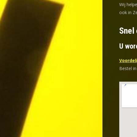
Wij help
ook in Z
Snel
U wor
Voordeli
Bestel in