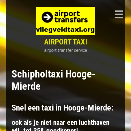
Skip
to
content
AIRPORT TAXI
airport transfer service
Schipholtaxi Hooge-
Mierde
Snel een taxi in Hooge-Mierde:
ook als je niet naar een luchthaven
wil, tot 35& goedkoper!