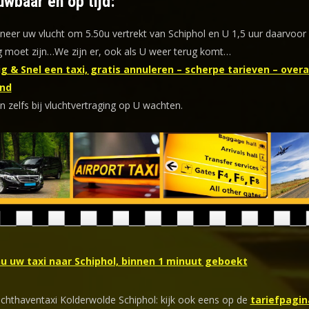
uwbaar en op tijd:
eer uw vlucht om 5.50u vertrekt van Schiphol en U 1,5 uur daarvoor
 moet zijn…We zijn er, ook als U weer terug komt…
g & Snel een taxi, gratis annuleren – scherpe tarieven – overal
nd
n zelfs bij vluchtvertraging op U wachten.
nu uw taxi naar Schiphol, binnen 1 minuut geboekt
uchthaventaxi Kolderwolde Schiphol: kijk ook eens op de
tariefpagin