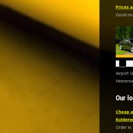
Prices a
Good revi
.
Airport S
Heerenve
Our lo
Cheap a
Kolderw
Order in 