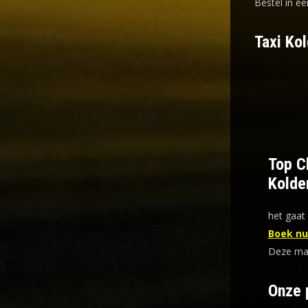
Bestel in ee
Taxi Ko
Top Ch
Kolde
het gaat 
Boek nu 
Deze mani
Onze 