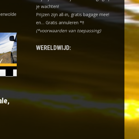
je wachten!
derwolde
Prijzen zijn all-in, gratis bagage mee!
en… Gratis annuleren *!!
(*voorwaarden van toepassing)
WERELDWIJD:
ale,