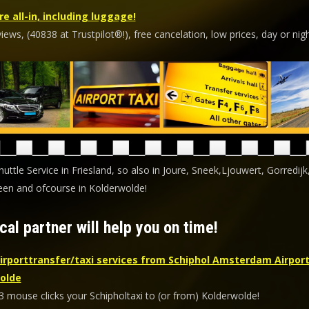
re all-in, including luggage!
ews, (40838 at Trustpilot®!), free cancelation, low prices, day or nigh
huttle Service in Friesland, so also in Joure, Sneek,Ljouwert, Gorredijk
en and ofcourse in Kolderwolde!
cal partner will help you on time!
irporttransfer/taxi services from Schiphol Amsterdam Airport
olde
3 mouse clicks your Schipholtaxi to (or from) Kolderwolde!