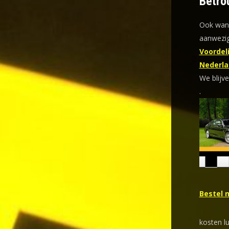
Betro
Ook wann
aanwezig
Voordeli
Nederla
We blijve
.
Bestel 
kosten l