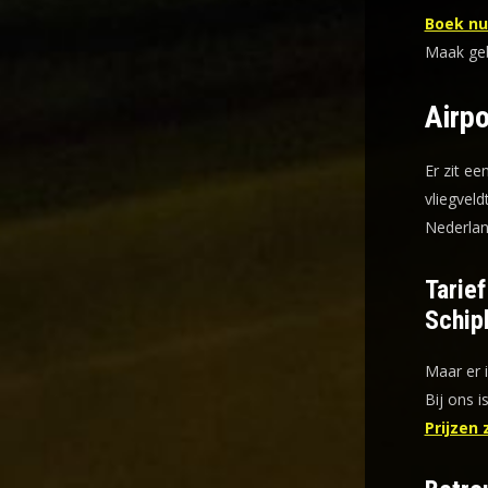
Boek nu 
Maak gebr
Airpo
Er zit ee
vliegveld
Nederlan
Tarie
Schip
Maar er 
Bij ons i
Prijzen 