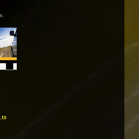
t.
,
 to