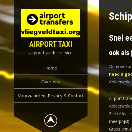
Skip
to
Schip
content
Snel ee
AIRPORT TAXI
ook als 
airport transfer service
De goedkoop
Home
need a goo
Over ons
Kolderwolde
Voorwaarden, Privacy & Contact
Airport tran
Kolderwolde
Eerste klas 
meerprijs!)
Gratis annul