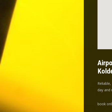
Airpo
Kold
Reliable,
day and n
book onl