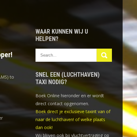
WAAR KUNNEN WIJ U
HELPEN?
oper!
SNEL EEN (LUCHTHAVEN)
AMS) to
TAXI NODIG?
Boek Online
hieronder en er wordt
direct contact opgenomen.
Boek direct je exclusieve taxirit van of
er
naar de luchthaven! of welke plaats
dan ook!
Wij blijven ook bij vluchtvertraging op