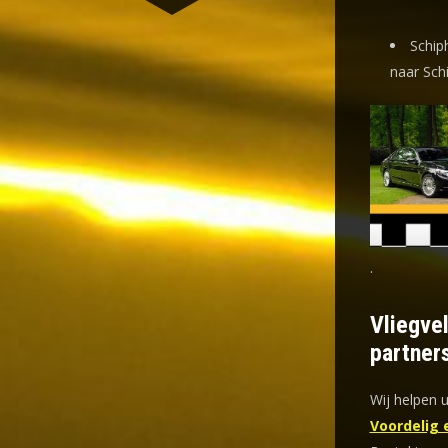
Schip
naar Sch
.
Vliegve
partner
Wij helpen u
Voordelig 