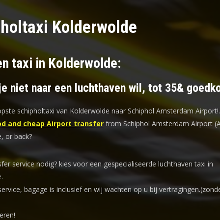
holtaxi Kolderwolde
n taxi in Kolderwolde:
je niet naar een luchthaven wil, tot 35& goedk
ste schipholtaxi van Kolderwolde naar Schiphol Amsterdam Airport!
.
d and cheap Airport transfer
from Schiphol Amsterdam Airport (
, or back?
sfer service nodig? kies voor een
gespecialiseerde luchthaven taxi
in
.
service, bagage is inclusief en wij wachten op u bij vertragingen.(zond
eren!