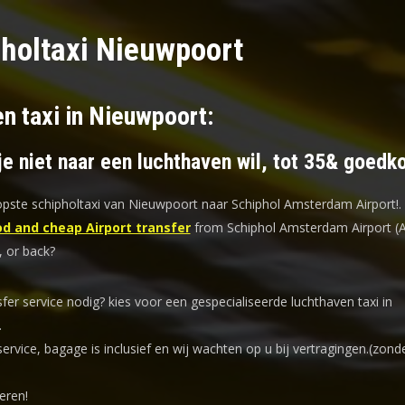
holtaxi Nieuwpoort
n taxi in Nieuwpoort:
je niet naar een luchthaven wil, tot 35& goedk
ste schipholtaxi van Nieuwpoort naar Schiphol Amsterdam Airport!
.
d and cheap Airport transfer
from Schiphol Amsterdam Airport (
 or back?
sfer service nodig? kies voor een
gespecialiseerde luchthaven taxi
in
.
service, bagage is inclusief en wij wachten op u bij vertragingen.(zond
eren!