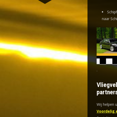
Schip
naar Sch
.
Vliegve
partner
Wij helpen u
Voordelig 