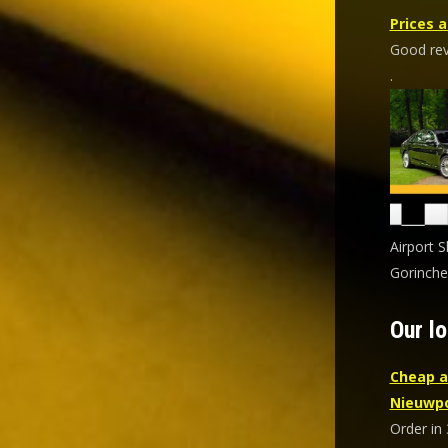
Prices a
Good revi
.
Airport S
Gorinche
Our lo
Cheap a
Nieuwp
Order in