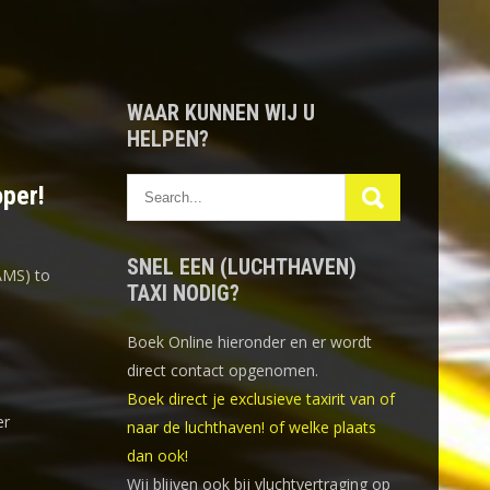
WAAR KUNNEN WIJ U
HELPEN?
oper!
SNEL EEN (LUCHTHAVEN)
AMS) to
TAXI NODIG?
Boek Online
hieronder en er wordt
direct contact opgenomen.
Boek direct je exclusieve taxirit van of
er
naar de luchthaven! of welke plaats
dan ook!
Wij blijven ook bij vluchtvertraging op