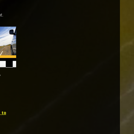
t.
,
 to