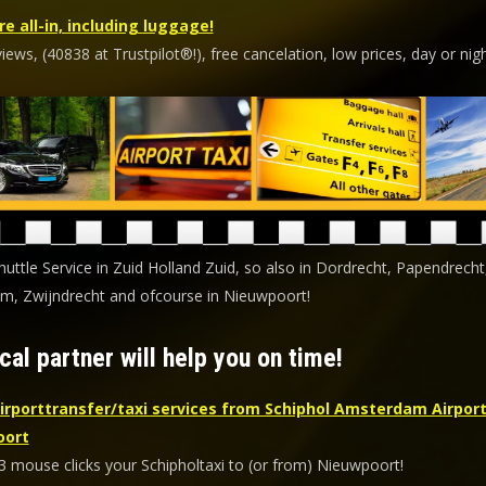
re all-in, including luggage!
ews, (40838 at Trustpilot®!), free cancelation, low prices, day or nigh
huttle Service in Zuid Holland Zuid, so also in Dordrecht, Papendrecht
m, Zwijndrecht and ofcourse in Nieuwpoort!
cal partner will help you on time!
irporttransfer/taxi services from Schiphol Amsterdam Airport
oort
 3 mouse clicks your Schipholtaxi to (or from) Nieuwpoort!