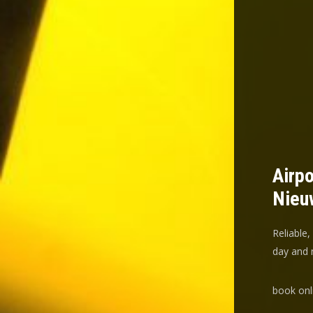
Airpo
Nieu
Reliable,
day and n
book onl