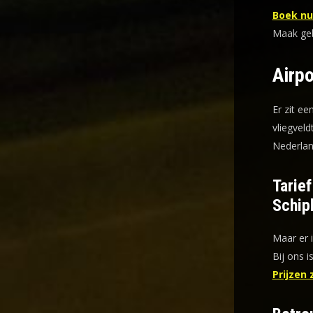
Boek nu 
Maak gebr
Airpo
Er zit ee
vliegveld
Nederlan
Tarie
Schip
Maar er 
Bij ons i
Prijzen 