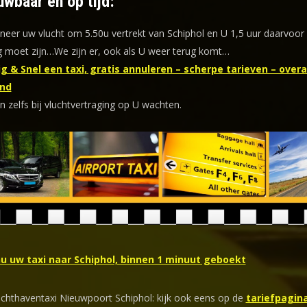
uwbaar en op tijd:
eer uw vlucht om 5.50u vertrekt van Schiphol en U 1,5 uur daarvoor
 moet zijn…We zijn er, ook als U weer terug komt…
g & Snel een taxi, gratis annuleren – scherpe tarieven – overal
nd
n zelfs bij vluchtvertraging op U wachten.
nu uw taxi naar Schiphol, binnen 1 minuut geboekt
uchthaventaxi Nieuwpoort Schiphol: kijk ook eens op de
tariefpagin