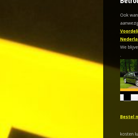
Betro
Ook wann
aanwezig
Voordeli
Nederla
We blijve
.
Bestel 
kosten l