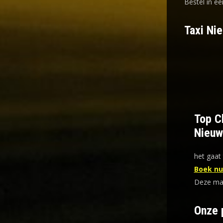
Bestel in ee
Taxi Ni
Top Ch
Nieuw
het gaat 
Boek nu 
Deze mani
Onze 