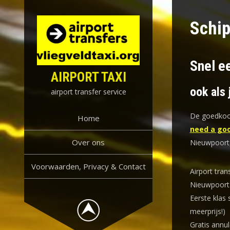
Skip
to
Schip
content
Snel ee
AIRPORT TAXI
ook als 
airport transfer service
De goedkoop
Home
need a goo
Over ons
Nieuwpoort,
Voorwaarden, Privacy & Contact
Airport tran
Nieuwpoort
Eerste klas 
meerprijs!)
Gratis annul