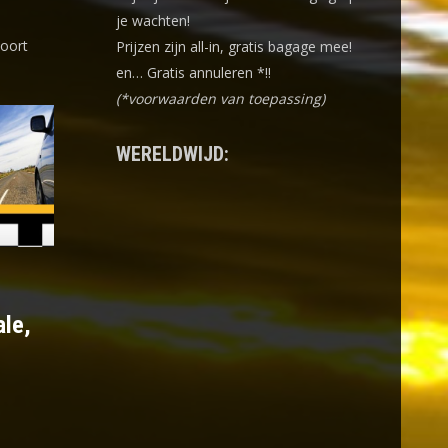
je wachten!
poort
Prijzen zijn all-in, gratis bagage mee!
en… Gratis annuleren *!!
(*voorwaarden van toepassing)
WERELDWIJD:
ale,